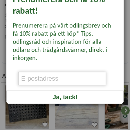
modell C60, C120 och C180.
rabatt!
12v
1,6 liter/min
Prenumerera på vårt odlingsbrev och
3,7 bar
få 10% rabatt på ett köp* Tips,
Pumpen är enkel att byta ut med liten stickkontakt.
odlingsråd och inspiration för alla
odlare och trädgårdsvänner, direkt i
Läs mer...
inkorgen.
Andra köpte även...
OUTLET
Nyhet
Ja, tack!