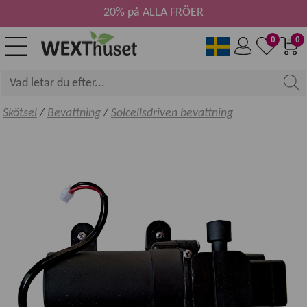
20% på ALLA FRÖER
0
0
Skötsel
/
Bevattning
/
Solcellsdriven bevattning