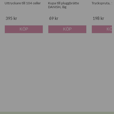
Uttryckare till 104 celler
Kupa till pluggbrätte
Tryckspruta, 1
DANISH, låg
395 kr
69 kr
198 kr
KÖP
KÖP
KÖ