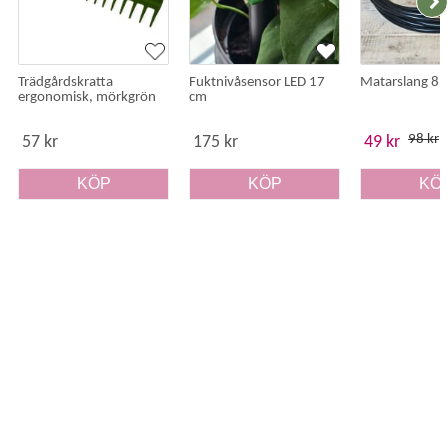
Trädgårdskratta
Fuktnivåsensor LED 17
Matarslang 8
ergonomisk, mörkgrön
cm
98 kr
57 kr
175 kr
49 kr
KÖP
KÖP
KÖ