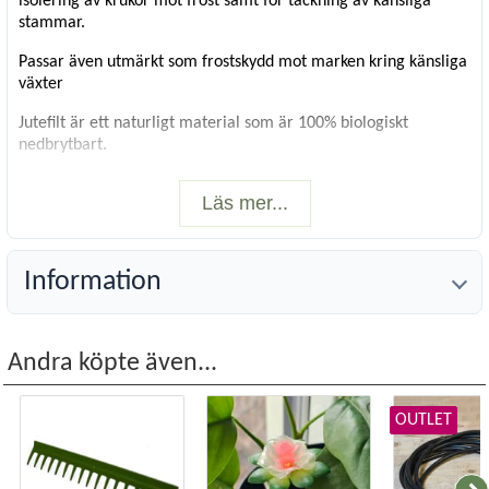
isolering av krukor mot frost samt för täckning av känsliga
stammar.
Passar även utmärkt som frostskydd mot marken kring känsliga
växter
Jutefilt är ett naturligt material som är 100% biologiskt
nedbrytbart.
Färg
: Blackberry (björnbär)
Läs mer...
Storlek
: 50x150 cm, ca 4 mm tjock.
TIPS! Bind upp jutefilten med några av våra fina dekorband.
Information
Andra köpte även...
OUTLET