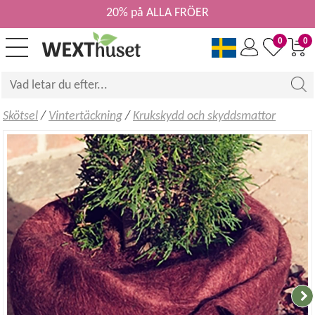
20% på ALLA FRÖER
0
0
Skötsel
/
Vintertäckning
/
Krukskydd och skyddsmattor