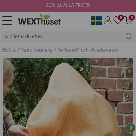
20% på ALLA FRÖER
0
0
Skötsel
/
Vintertäckning
/
Krukskydd och skyddsmattor