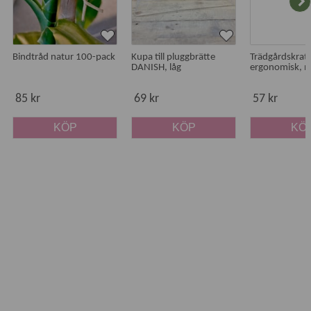
Bindtråd natur 100-pack
Kupa till pluggbrätte
Trädgårdskrat
DANISH, låg
ergonomisk, 
85 kr
69 kr
57 kr
KÖP
KÖP
KÖ