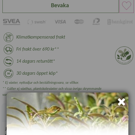
Bevaka
Klimatkompenserad frakt
Fri frakt över 690 kr**
14 dagars returrätt*
30 dagars öppet köp*
* Ej växter, nyttodjur och beställningsvara, se villkor.
** Gäller ej växthus, plantskoleväxter och vissa övriga skrymmande
varor.
Produktbeskrivning
Jutesäck som skyddar buskar, rosor och mindre träd från kyla