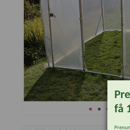
Pr
få 
Prenum