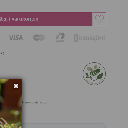
ägg i varukorgen
kt
a, se villkor.
och vissa övriga skrymmande varor.