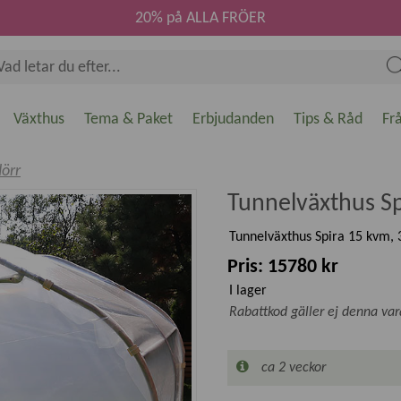
20% på ALLA FRÖER
Växthus
Tema & Paket
Erbjudanden
Tips & Råd
Fr
dörr
Tunnelväxthus Sp
Tunnelväxthus Spira 15 kvm, 3
Pris: 15780 kr
I lager
Rabattkod gäller ej denna var
ca 2 veckor