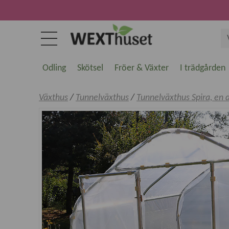
Odling
Skötsel
Fröer & Växter
I trädgården
Växthus
/
Tunnelväxthus
/
Tunnelväxthus Spira, en 