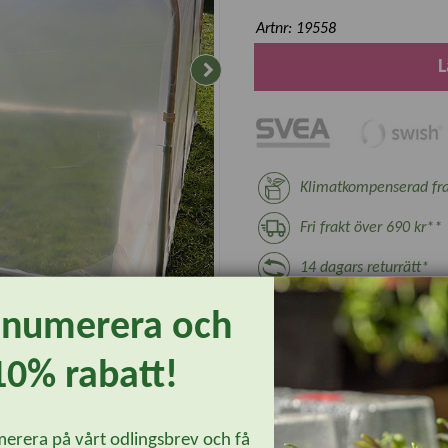
Artnr: 19558
L
Klimatkompenserad fra
Fri frakt över 690 kr**
14 dagars returrätt*
30 dagars öppet köp*
enumerera och
* Ej växter, nyttodjur och beställningsvar
** Gäller ej växthus, plantskoleväxter 
10% rabatt!
erera på vårt odlingsbrev och få