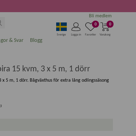
Bli medlem
0
0
Sverige
Logga in
Favoriter
Varukorg
ågor & Svar
Blogg
ira 15 kvm, 3 x 5 m, 1 dörr
 x 5 m, 1 dörr. Bågväxthus för extra lång odlingssäsong
a