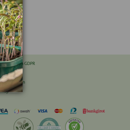
cookies och GDPR
ba hos oss
thuset Japan
emap