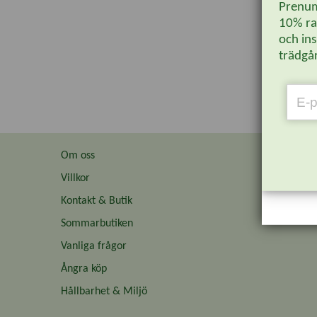
Prenum
10% rab
och ins
trädgår
Om oss
Villkor
Kontakt & Butik
Sommarbutiken
Vanliga frågor
Ångra köp
Hållbarhet & Miljö