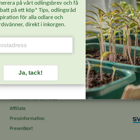
erera på vårt odlingsbrev och få
att på ett köp* Tips, odlingsråd
piration för alla odlare och
dsvänner, direkt i inkorgen.
Återförsäljare
Om 
Ja, tack!
Återförsäljare Login
Job
Odlingsbrev
Wex
Wexthuset Garden Club
Sit
Affiliate
Pressinformation
Presentkort