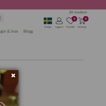
Bli medlem
0
0
Sverige
Logga in
Favoriter
Varukorg
ågor & Svar
Blogg