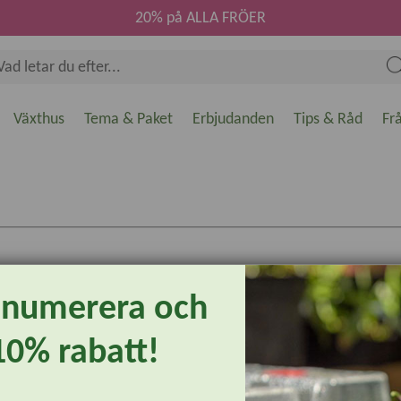
20% på ALLA FRÖER
Växthus
Tema & Paket
Erbjudanden
Tips & Råd
Fr
enumerera och
10% rabatt!