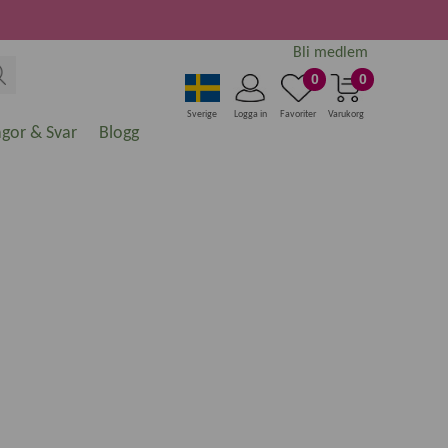
Bli medlem
0
0
Sverige
Logga in
Favoriter
Varukorg
ågor & Svar
Blogg