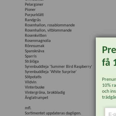
Pelargoner
Pioner
Purpurklätt
Randgräs
Rosenhallon, rosablommande
Rosenhallon, vitblommande
Rosenkvitten
Rosenmagnolia
Rönnsumak
Pr
Spansknäva
Sparris
få 
Strålöga
Syrenbuddleja 'Summer Bird Raspberry'
Syrenbuddleja 'White Surprise'
Sötpotatis
Prenum
Vildvin
10% rab
Vinterbuske
och ins
Vintergröna, brokbladig
trädgår
Änglatrumpet
mfl.
Sortimentet uppdateras dagligen.