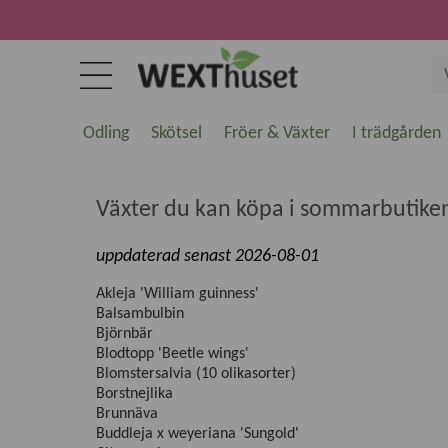
Odling
Skötsel
Fröer & Växter
I trädgården
Växter du kan köpa i sommarbutiken
uppdaterad senast 2026-08-01
Akleja 'William guinness'
Balsambulbin
Björnbär
Blodtopp 'Beetle wings'
Blomstersalvia (10 olikasorter)
Borstnejlika
Brunnäva
Buddleja x weyeriana 'Sungold'