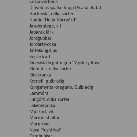
Citronverbena
Djävulens spatserkäpp (Aralia elata)
Hortensia, olika sorter
Humle 'Hulla Norrgård'
Jakobs stege, vit
Japansk lärk
Jordgubbar
Jordärtskocka
Jättekungsljus
Kejsarträd
Kinesisk förgätmigen 'Mystery Rose'
Klematis, olika sorter
Klockranka
Kornell, gulbrokig
Kungsmynta/oregano, Gulbladig
Lammöra
Lungört, olika sorter
Läkebetonika
Mjölkört, vit
Mormorshallon
Murgröna
Näva 'Yushi Noi'
Ormbunkar