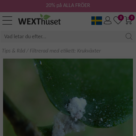
20% på ALLA FRÖER
0
0
Tips & Råd
/
Filtrerad med etikett: Krukväxter