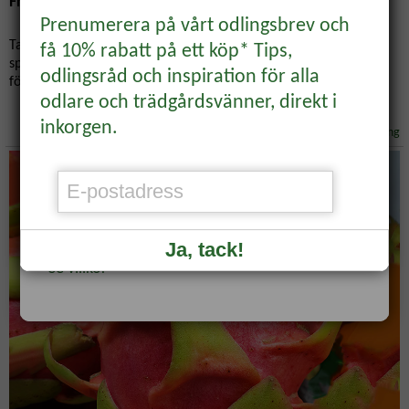
Fröså från julens fruktskål
Prenumerera på vårt odlingsbrev och
Ta tillvara frö från de exotiska frukterna i julens fruktskål. Ett
få 10% rabatt på ett köp* Tips,
BLI MEDLEM
spännande, roligt och lönsamt sätt att skaffa nya växter till
odlingsråd och inspiration för alla
fönsterbrädan.
odlare och trädgårdsvänner, direkt i
Rabattkoden hittar du i mejlet du får som
inkorgen.
Odling & skötsel/Förökning
bekräftelse på ditt medlemskap.
Redan medlem?
Logga in
för att se
veckans erbjudande.
Ja, tack!
*Se villkor