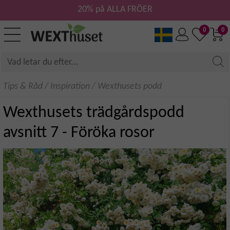
20% på ALLA FRÖER
0
0
Tips & Råd
/
Inspiration
/
Wexthusets podd
Wexthusets trädgårdspodd
avsnitt 7 - Föröka rosor