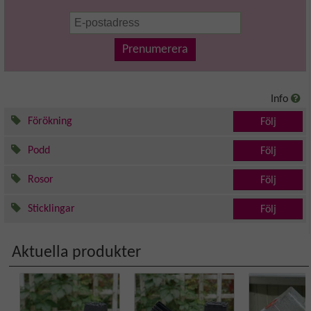
Prenumerera
Info
Förökning
Följ
Podd
Följ
Rosor
Följ
Sticklingar
Följ
Aktuella produkter