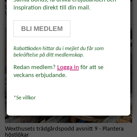
rabatt!
Wexthusets trädgårdspodd avsnitt 10 -
inspiration direkt till din mail.
Växtbelysning
Prenumerera på vårt odlingsbrev och
få 10% rabatt på ett köp* Tips,
BLI MEDLEM
odlingsråd och inspiration för alla
odlare och trädgårdsvänner, direkt i
Rabattkoden hittar du i mejlet du får som
inkorgen.
bekräftelse på ditt medlemskap.
Redan medlem?
Logga in
för att se
veckans erbjudande.
Ja, tack!
*Se villkor
Wexthusets trädgårdspodd avsnitt 9 - Plantera
höstlökar