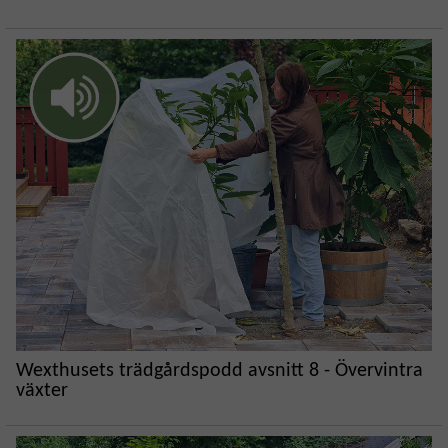
Wexthusets trädgårdspodd avsnitt 8 - Övervintra
växter