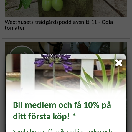
Wexthusets trädgårdspodd avsnitt 11 - Odla
tomater
Bli medlem och få 10% på
ditt första köp! *
Prenumerera och få 10%
Samla bonus, få unika erbjudanden och