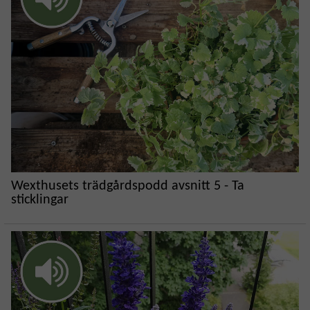
Wexthusets trädgårdspodd avsnitt 5 - Ta
sticklingar