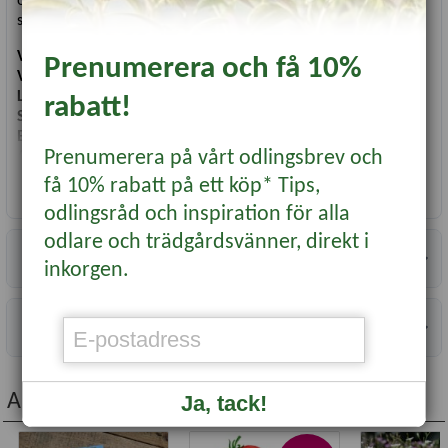
och röda toner. Fin som snitt om de plockas som knopp. Frösår
sig gärna och fin i rabatt. Denna växt är giftig.
Vetenskapligt namn:
Papaver rhoeas
Prenumerera och få 10%
Växttyp
: Ettårig
Läge
: Sol
rabatt!
Såtid
: Mars-maj, Aug-okt
Blomning/skörd:
Juni-okt
Prenumerera på vårt odlingsbrev och
Antal fröer
: Ca 1500 st
få 10% rabatt på ett köp* Tips,
Läs mer...
odlingsråd och inspiration för alla
odlare och trädgårdsvänner, direkt i
Specifikationer
inkorgen.
Information
Andra köpte även...
Ja, tack!