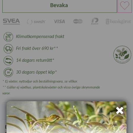
Bevaka
Klimatkompenserad frakt
Fri frakt över 690 kr**
14 dagars returrätt*
30 dagars öppet köp*
* Ej växter, nyttodjur och beställningsvara, se villkor.
** Gäller ej växthus, plantskoleväxter och vissa övriga skrymmande
varor.
Produktbeskrivning
En söt mig av färger med halvfyllda blommor i rosa, aprikos