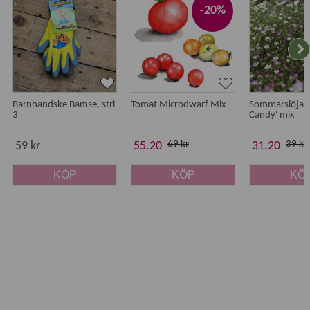
-20%
Barnhandske Bamse, strl
Tomat Microdwarf Mix
Sommarslöja '
3
Candy' mix
69 kr
39 kr
59 kr
55.20
31.20
KÖP
KÖP
KÖ