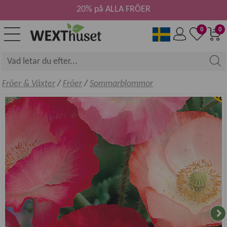
20% på ALLA FRÖER
0
0
Fröer & Växter
/
Fröer
/
Sommarblommor