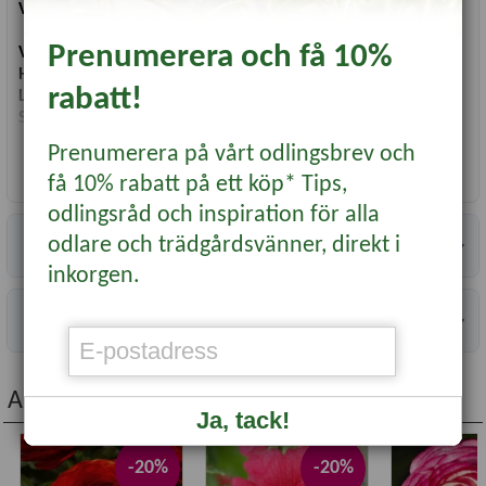
Vetenskapligt namn:
Zinnia elegans
Prenumerera och få 10%
Växttyp:
Ettårig Blomma
Höjd:
75 cm
rabatt!
Läge:
Soligt
Såtid:
Mars-Maj
Blomning/skörd:
Juli-Oktober
Prenumerera på vårt odlingsbrev och
Användning:
Rabatt, Snitt
Läs mer...
få 10% rabatt på ett köp* Tips,
Antal fröer:
60
odlingsråd och inspiration för alla
Specifikationer
odlare och trädgårdsvänner, direkt i
inkorgen.
Information
Andra köpte även...
Ja, tack!
-20%
-20%