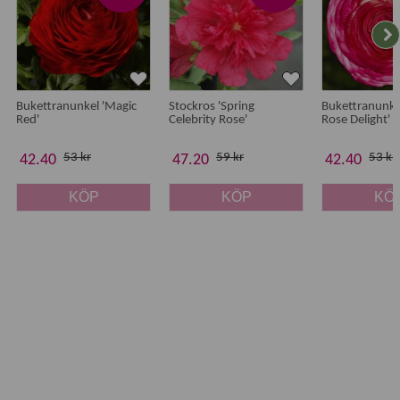
Bukettranunkel 'Magic
Stockros 'Spring
Bukettranunke
Red'
Celebrity Rose'
Rose Delight'
53 kr
59 kr
53 kr
42.40
47.20
42.40
KÖP
KÖP
KÖ