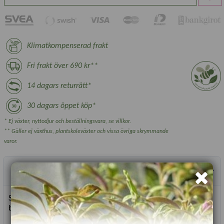
Klimatkompenserad frakt
Fri frakt över 690 kr**
14 dagars returrätt*
30 dagars öppet köp*
* Ej växter, nyttodjur och beställningsvara, se villkor.
** Gäller ej växthus, plantskoleväxter och vissa övriga skrymmande
varor.
Produktbeskrivning
Sant exotiskt utseende och lättodlad. Tillför ett dramatiskt
blickfång i rabatten och som snitt.