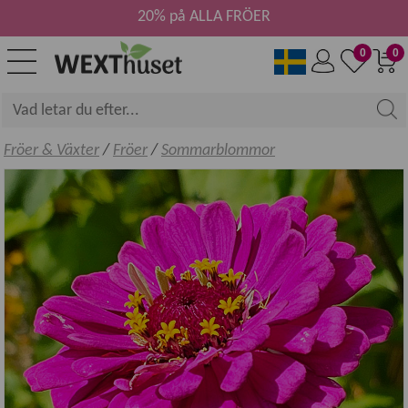
20% på ALLA FRÖER
0
0
Fröer & Växter
/
Fröer
/
Sommarblommor