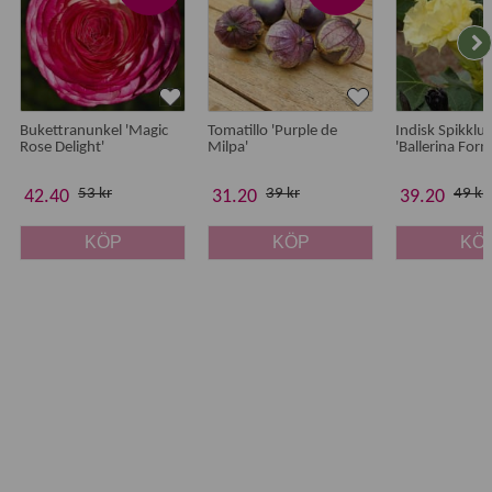
Bukettranunkel 'Magic
Tomatillo 'Purple de
Indisk Spikklu
Rose Delight'
Milpa'
'Ballerina For
53 kr
39 kr
49 kr
42.40
31.20
39.20
KÖP
KÖP
KÖ