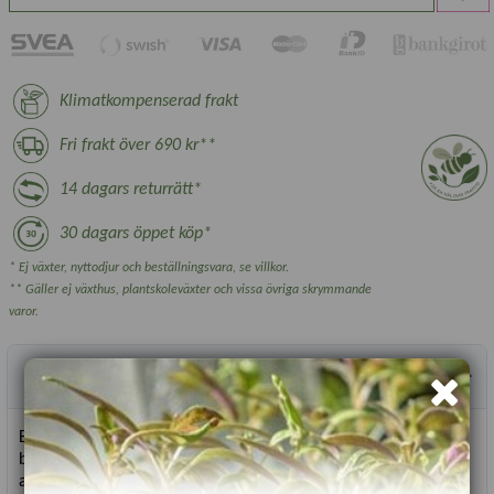
Klimatkompenserad frakt
Fri frakt över 690 kr**
14 dagars returrätt*
30 dagars öppet köp*
* Ej växter, nyttodjur och beställningsvara, se villkor.
** Gäller ej växthus, plantskoleväxter och vissa övriga skrymmande
varor.
Produktbeskrivning
Ettårig växt med otroligt livfulla, tvåfärgade blommor som
blommar större delen av sommaren. Älskad av fjärilar, bin och
andra nyttoinsekter.