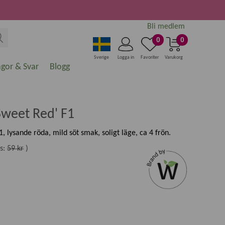
Bli medlem
0
0
Sverige
Logga in
Favoriter
Varukorg
ågor & Svar
Blogg
Sweet Red' F1
, lysande röda, mild söt smak, soligt läge, ca 4 frön.
s:
59 kr
)