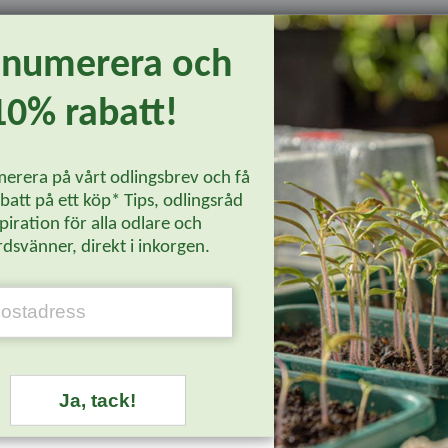
enumerera och
för att få bra förgrening.
 Red'
10% rabatt!
erera på vårt odlingsbrev och få
Läs mer...
att på ett köp* Tips, odlingsråd
piration för alla odlare och
dsvänner, direkt i inkorgen.
Ja, tack!