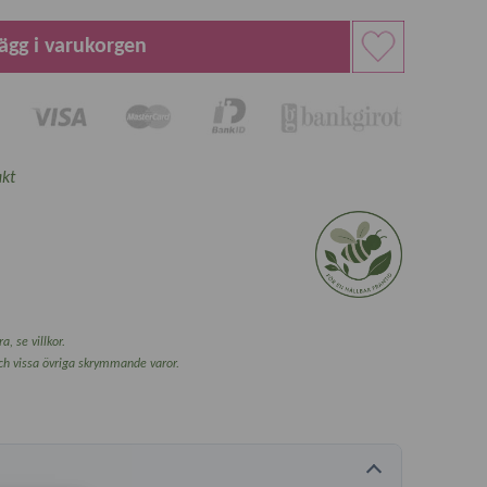
ägg i varukorgen
kt
a, se villkor.
och vissa övriga skrymmande varor.