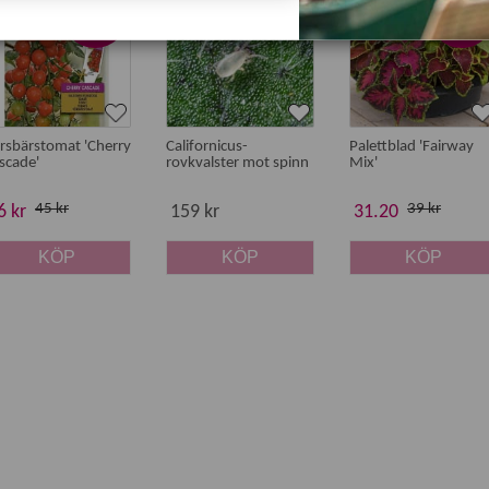
yhet
-20%
-20%
rsbärstomat 'Cherry
Californicus-
Palettblad 'Fairway
scade'
rovkvalster mot spinn
Mix'
45 kr
39 kr
6 kr
159 kr
31.20
KÖP
KÖP
KÖP