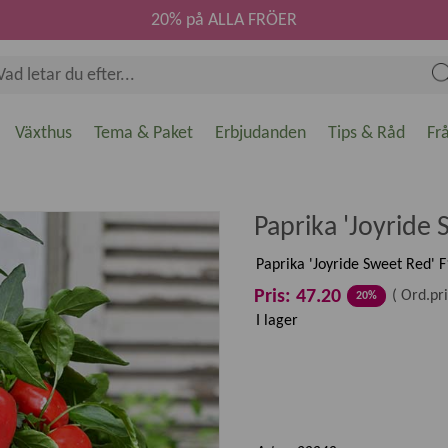
20% på ALLA FRÖER
Växthus
Tema & Paket
Erbjudanden
Tips & Råd
Fr
Paprika 'Joyride 
Paprika 'Joyride Sweet Red' F1
Pris: 47.20
(
Ord.pri
20%
I lager