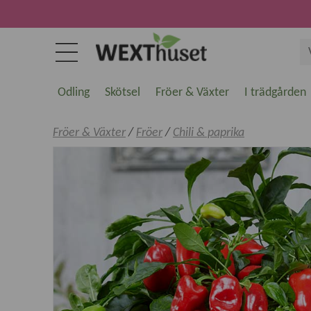
Odling
Skötsel
Fröer & Växter
I trädgården
Fröer & Växter
/
Fröer
/
Chili & paprika