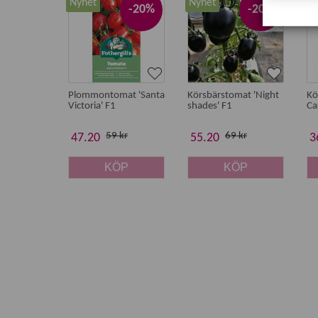
Nyhet
Nyhet
N
-20%
-20%
Plommontomat 'Santa
Körsbärstomat 'Night
Kö
Victoria' F1
shades' F1
Ca
59 kr
69 kr
47.20
55.20
3
KÖP
KÖP