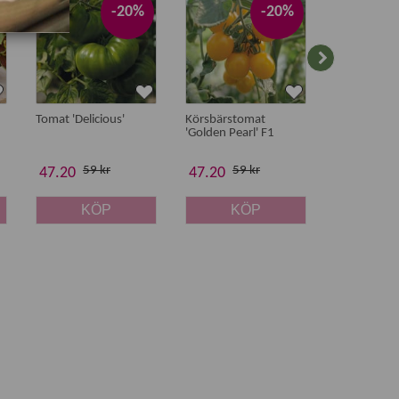
-20%
-20%
Tomat 'Delicious'
Körsbärstomat
Körsbärsto
'Golden Pearl' F1
'Orangeto' 
59 kr
59 kr
55 
47.20
47.20
44 kr
KÖP
KÖP
K