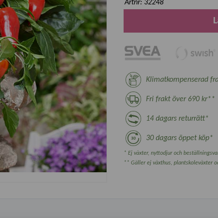
Artnr: 32248
L
Klimatkompenserad fra
Fri frakt över 690 kr**
14 dagars returrätt*
30 dagars öppet köp*
* Ej växter, nyttodjur och beställningsvar
** Gäller ej växthus, plantskoleväxter 