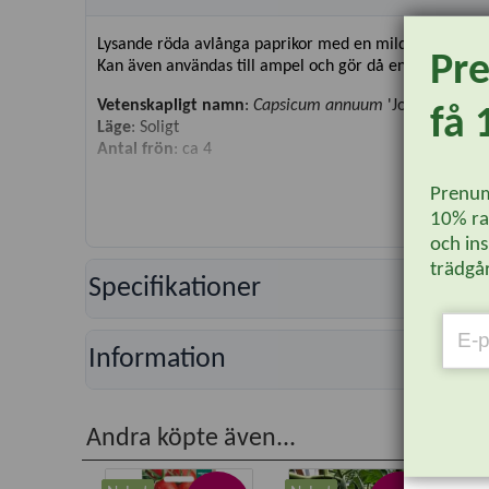
Lysande röda avlånga paprikor med en mild söt smak.
Pr
Kan även användas till ampel och gör då en beskärning 
Vetenskapligt namn
:
Capsicum annuum
'Joyride Sweet
få 
Läge
: Soligt
Antal frön
: ca 4
Prenum
10% rab
och ins
trädgår
Specifikationer
Information
Andra köpte även...