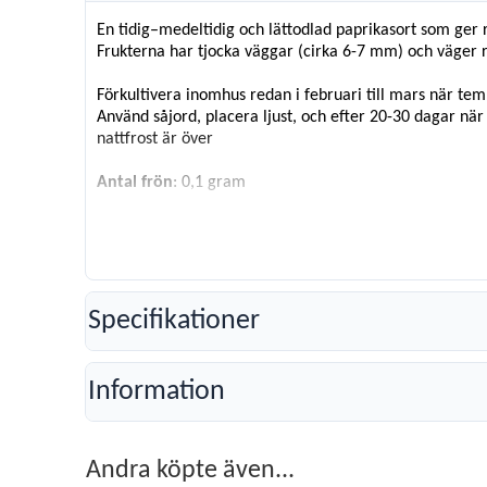
En tidig–medeltidig och lättodlad paprikasort som ger r
Frukterna har tjocka väggar (cirka 6-7 mm) och väger run
Förkultivera inomhus redan i februari till mars när te
Använd såjord, placera ljust, och efter 20-30 dagar när 
nattfrost är över
Antal frön
: 0,1 gram
Specifikationer
Information
Andra köpte även...