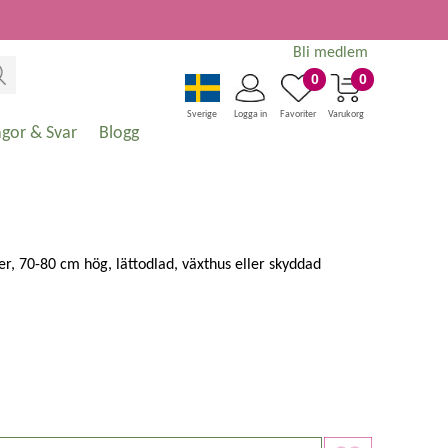
Bli medlem
0
0
Sverige
Logga in
Favoriter
Varukorg
ågor & Svar
Blogg
er, 70-80 cm hög, lättodlad, växthus eller skyddad