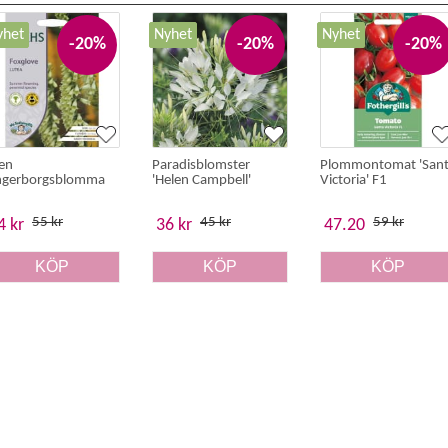
yhet
Nyhet
Nyhet
-20%
-20%
-20%
ten
Paradisblomster
Plommontomat 'San
ngerborgsblomma
'Helen Campbell'
Victoria' F1
55 kr
45 kr
59 kr
4 kr
36 kr
47.20
KÖP
KÖP
KÖP