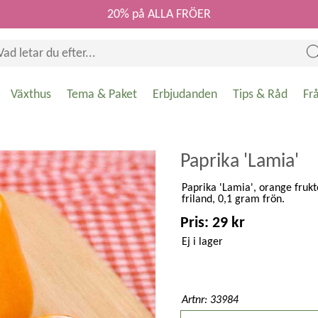
20% på ALLA FRÖER
Växthus
Tema & Paket
Erbjudanden
Tips & Råd
Fr
Paprika 'Lamia'
Paprika 'Lamia', orange frukt
friland, 0,1 gram frön.
Pris: 29 kr
Ej i lager
Artnr: 33984