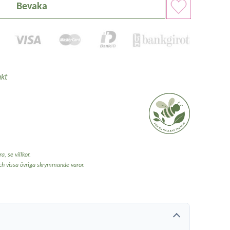
Bevaka
kt
a, se villkor.
och vissa övriga skrymmande varor.