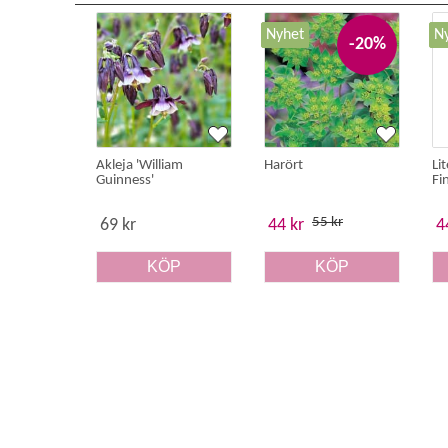
Nyhet
N
-20%
Akleja 'William
Harört
Li
Guinness'
Fi
55 kr
69 kr
44 kr
4
KÖP
KÖP