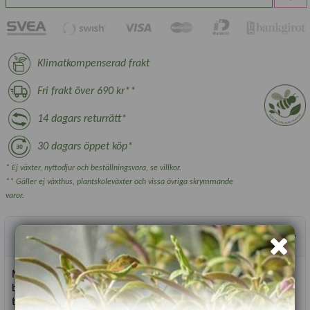
Klimatkompenserad frakt
Fri frakt över 690 kr**
14 dagars returrätt*
30 dagars öppet köp*
* Ej växter, nyttodjur och beställningsvara, se villkor.
** Gäller ej växthus, plantskoleväxter och vissa övriga skrymmande
varor.
Produktbeskrivning
Medeltidig sort. Kraftiga plantor, 45–60 cm höga. Frukterna
blir avlånga, söta och saftiga (6 cm x 17 cm), med 7–8 mm
tjocka väggar. Lämplig för färsk användning och inläggning.