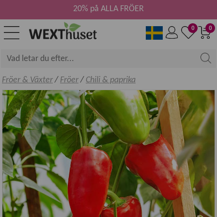
20% på ALLA FRÖER
0
0
Fröer & Växter
/
Fröer
/
Chili & paprika