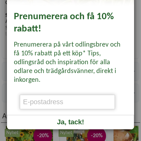
Odlas i växthus eller utomhus.
Prenumerera och få 10%
Såtid i växthus
: Mars-april
Avstånd, cm
: 40x40
rabatt!
Skörd
: Juli-augusti
Läge
: Sol
Färg
: Röd
Prenumerera på vårt odlingsbrev och
Innehåll
: 0,2 g"
Läs mer...
få 10% rabatt på ett köp* Tips,
odlingsråd och inspiration för alla
Specifikationer
odlare och trädgårdsvänner, direkt i
inkorgen.
Information
Andra köpte även...
Ja, tack!
Nyhet
Nyhet
-20%
-20%