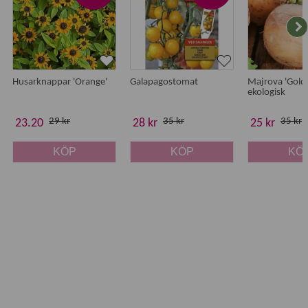
Husarknappar 'Orange'
Galapagostomat
Majrova 'Gold
ekologisk
29 kr
35 kr
35 kr
23.20
28 kr
25 kr
KÖP
KÖP
KÖ