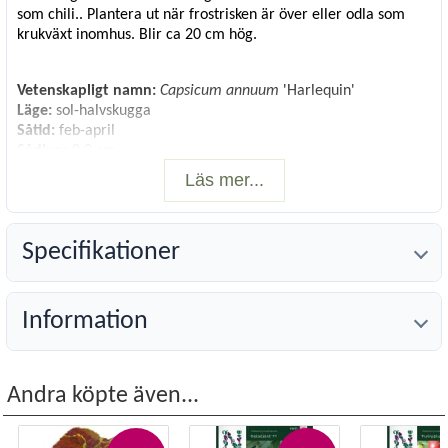
som chili.. Plantera ut när frostrisken är över eller odla som
krukväxt inomhus. Blir ca 20 cm hög.
Vetenskapligt namn:
Capsicum annuum
'Harlequin'
Läge:
sol-halvskugga
Såtid:
feb-april
Sådjup:
0.2 cm
Planteringsavstånd:
30 cm
Läs mer...
Radavstånd:
30 cm
Blomning/Skörd:
juli-nov
Antal frön:
8
Specifikationer
Information
Andra köpte även...