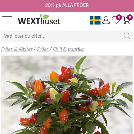
20% på ALLA FRÖER
0
0
Fröer & Växter
/
Fröer
/
Chili & paprika