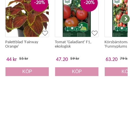
-20%
-20%
Palettblad 'Fairway
Tomat 'Galadiant' F1,
Körsbärstoma
Orange'
ekologisk
'Funnyplums R
F1
55 kr
59 kr
79 kr
44 kr
47.20
63.20
KÖP
KÖP
KÖ