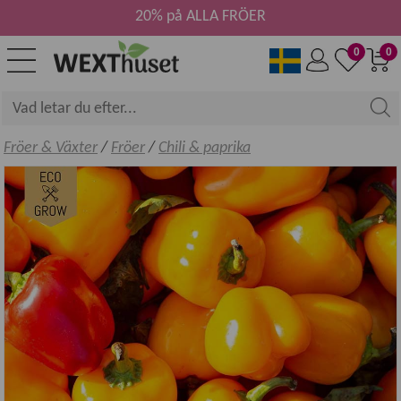
20% på ALLA FRÖER
0
0
Fröer & Växter
/
Fröer
/
Chili & paprika