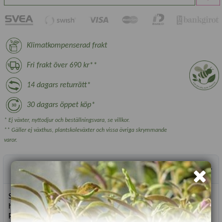
Klimatkompenserad frakt
Fri frakt över 690 kr**
14 dagars returrätt*
30 dagars öppet köp*
* Ej växter, nyttodjur och beställningsvara, se villkor.
** Gäller ej växthus, plantskoleväxter och vissa övriga skrymmande
varor.
Produktbeskrivning
Snackpaprika 'Sweet Julie' - är en tålig, kompakt,
högavkastande sort som ger mängder av söta frukter.
Paprikorna blir 3-4 cm och mognar från grönt till ljust orange.