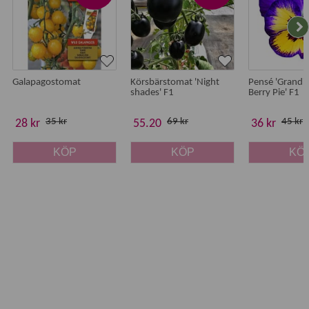
Galapagostomat
Körsbärstomat 'Night
Pensé 'Grandi
shades' F1
Berry Pie' F1
35 kr
69 kr
45 kr
28 kr
55.20
36 kr
KÖP
KÖP
KÖ