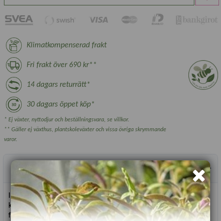
Klimatkompenserad frakt
Fri frakt över 690 kr**
14 dagars returrätt*
30 dagars öppet köp*
* Ej växter, nyttodjur och beställningsvara, se villkor.
** Gäller ej växthus, plantskoleväxter och vissa övriga skrymmande
varor.
Produktbeskrivning
I vår jakt på den perfekta gurkan har vi stött på Muncher och
kanske har vi hittat rätt. Det är en liten salladsgurka med
fantastisk fyllig god smak och saftig krispighet utan bitterhet.