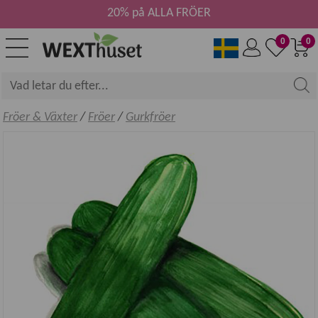
20% på ALLA FRÖER
0
0
Fröer & Växter
/
Fröer
/
Gurkfröer