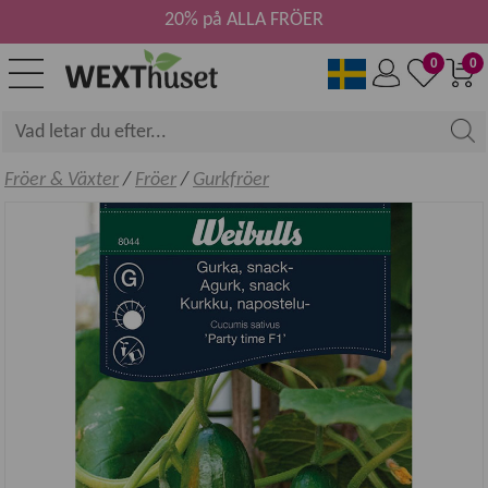
20% på ALLA FRÖER
0
0
Fröer & Växter
/
Fröer
/
Gurkfröer