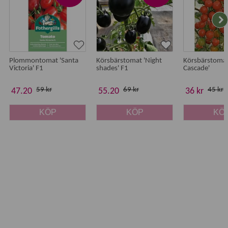
Plommontomat 'Santa
Körsbärstomat 'Night
Körsbärstomat
Victoria' F1
shades' F1
Cascade'
59 kr
69 kr
45 kr
47.20
55.20
36 kr
KÖP
KÖP
KÖ