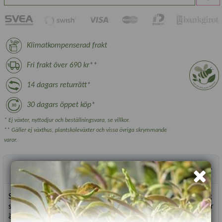
Klimatkompenserad frakt
Fri frakt över 690 kr**
14 dagars returrätt*
30 dagars öppet köp*
* Ej växter, nyttodjur och beställningsvara, se villkor.
** Gäller ej växthus, plantskoleväxter och vissa övriga skrymmande
varor.
Produktbeskrivning
Snackgurka med söt god smak. Hög avkastning och kontinuerlig
skörd av ca 10 cm långa gurkor. Trivs bäst i växthus men det går
även bra att odla i en stor kruka på en varm och skyddad plats.