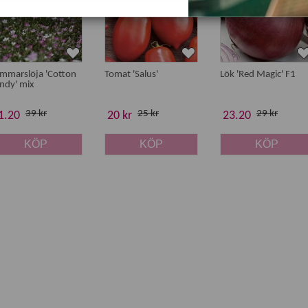
mmarslöja 'Cotton
Tomat 'Salus'
Lök 'Red Magic' F1
ndy' mix
39 kr
25 kr
29 kr
1.20
20 kr
23.20
KÖP
KÖP
KÖP