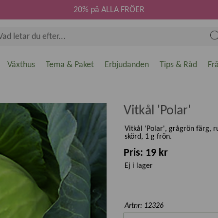
20% på ALLA FRÖER
Växthus
Tema & Paket
Erbjudanden
Tips & Råd
Fr
Vitkål 'Polar'
Vitkål 'Polar', grågrön färg, r
skörd, 1 g frön.
Pris: 19 kr
Ej i lager
Artnr: 12326