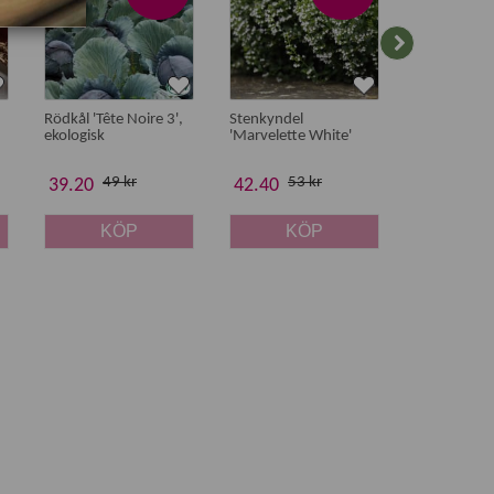
Rödkål 'Tête Noire 3',
Stenkyndel
Jätteverbena
ekologisk
'Marvelette White'
49 kr
53 kr
45 
39.20
42.40
36 kr
KÖP
KÖP
K