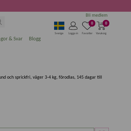
Bli medlem
0
0
Sverige
Logga in
Favoriter
Varukorg
ågor & Svar
Blogg
und och sprickfri, väger 3-4 kg, förodlas, 145 dagar till