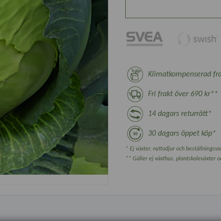
Klimatkompenserad fra
Fri frakt över 690 kr**
14 dagars returrätt*
30 dagars öppet köp*
* Ej växter, nyttodjur och beställningsvar
** Gäller ej växthus, plantskoleväxter 