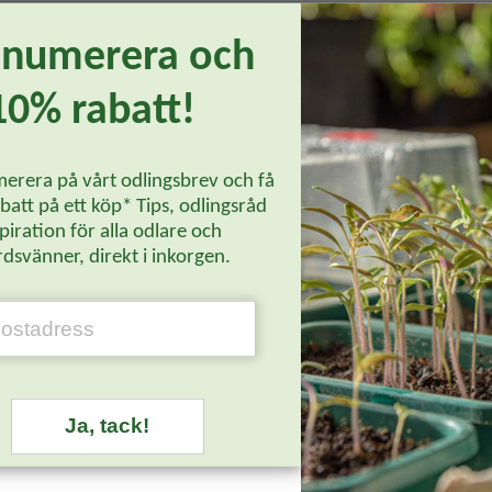
ycket fasta, grågröna till färgen och väger 3-4 kg.
enumerera och
ring.
10% rabatt!
erera på vårt odlingsbrev och få
att på ett köp* Tips, odlingsråd
piration för alla odlare och
Läs mer...
dsvänner, direkt i inkorgen.
Ja, tack!
-20%
-20%
-20%