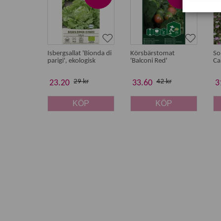
Isbergsallat 'Bionda di
Körsbärstomat
So
parigi', ekologisk
'Balconi Red'
Ca
29 kr
42 kr
23.20
33.60
3
KÖP
KÖP