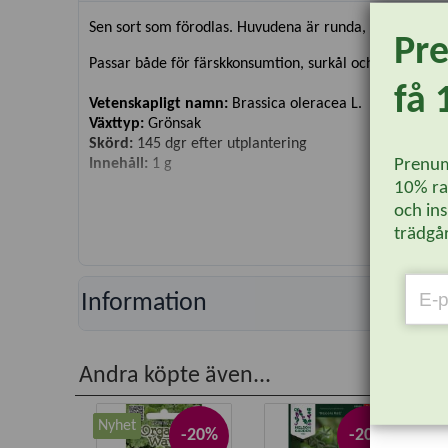
Sen sort som förodlas. Huvudena är runda, sprickfria, m
Pr
Passar både för färskkonsumtion, surkål och vinterförva
få 
Vetenskapligt namn:
Brassica oleracea L.
Växttyp:
Grönsak
Skörd:
145 dgr efter utplantering
Innehåll:
1 g
Prenum
10% rab
och ins
trädgår
Information
Andra köpte även...
Nyhet
-20%
-20%