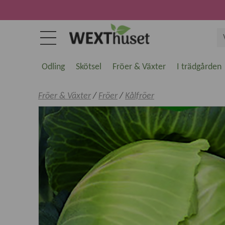
Odling
Skötsel
Fröer & Växter
I trädgården
Fröer & Växter
/
Fröer
/
Kålfröer