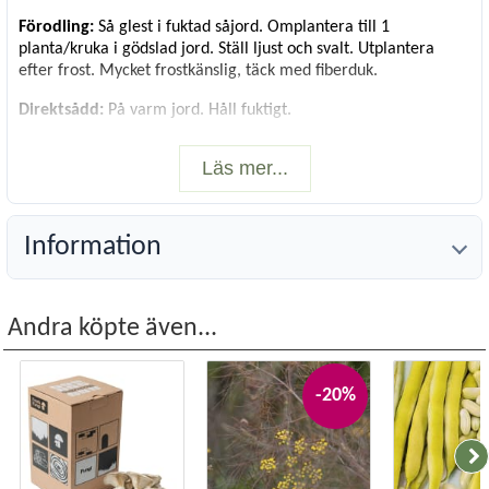
Förodling:
Så glest i fuktad såjord. Omplantera till 1
planta/kruka i gödslad jord. Ställ ljust och svalt. Utplantera
efter frost. Mycket frostkänslig, täck med fiberduk.
Direktsådd:
På varm jord. Håll fuktigt.
Vetenskapligt namn:
Foeniculum vulgare
Läs mer...
Förodling:
Apr-maj
Direktsådd:
Maj-juni
Plantavstånd, cm:
15-20
Radavstånd, cm:
40
Information
Höjd, cm:
60
Läge:
Sol
Blomn./Skörd:
Aug-sep
Andra köpte även...
Antal frö:
100
Räcker till:
3 kvm
-20%