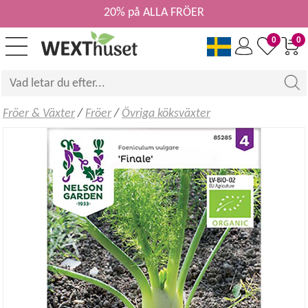
20% på ALLA FRÖER
0
0
Fröer & Växter
/
Fröer
/
Övriga köksväxter