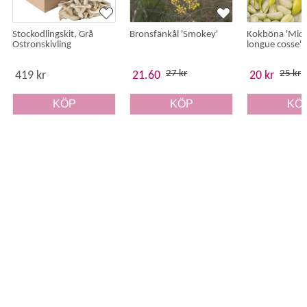
Stockodlingskit, Grå
Bronsfänkål 'Smokey'
Kokböna 'Mich
Ostronskivling
longue cosse'
27 kr
25 kr
419 kr
21.60
20 kr
KÖP
KÖP
KÖ