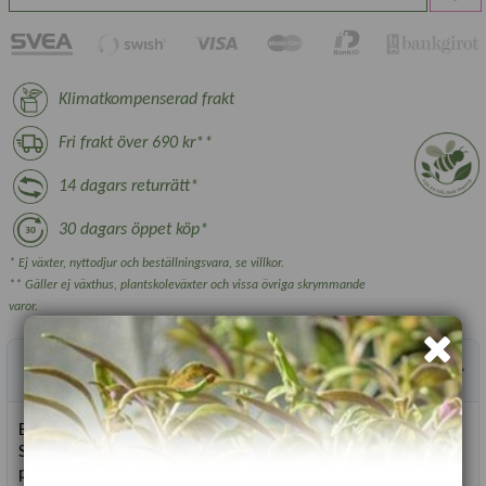
Klimatkompenserad frakt
Fri frakt över 690 kr**
14 dagars returrätt*
30 dagars öppet köp*
* Ej växter, nyttodjur och beställningsvara, se villkor.
** Gäller ej växthus, plantskoleväxter och vissa övriga skrymmande
varor.
Produktbeskrivning
En av de sötaste majssorter vi kan odla på våra breddgrader.
Stora, fullmatade vackra kolvar. Odla på varm plats; i köksland,
pallkrage eller stor kruka.