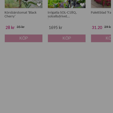
Körsbärstomat 'Black
Irrigatia SOL-C18Q,
Palettblad 'Fa
Cherry'
solcellsdrivet
bevattningssystem
35 kr
39 kr
28 kr
1695 kr
31.20
KÖP
KÖP
KÖ