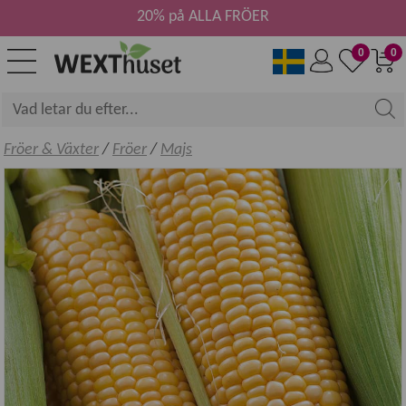
20% på ALLA FRÖER
0
0
Fröer & Växter
/
Fröer
/
Majs