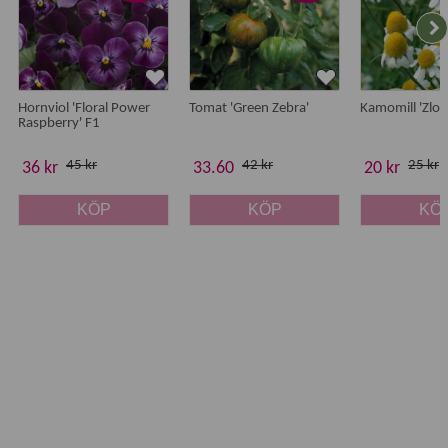
Härdighet
:
B
Antal
: 20 frön
Hornviol 'Floral Power
Tomat 'Green Zebra'
Kamomill 'Zlot
Raspberry' F1
45 kr
42 kr
25 kr
36 kr
33.60
20 kr
KÖP
KÖP
KÖ