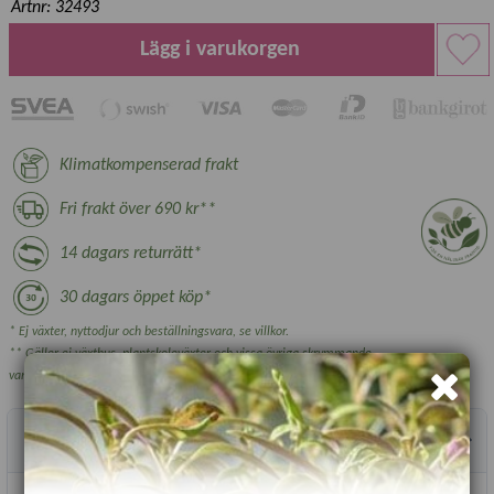
Artnr: 32493
Lägg i varukorgen
Klimatkompenserad frakt
Fri frakt över 690 kr**
14 dagars returrätt*
30 dagars öppet köp*
* Ej växter, nyttodjur och beställningsvara, se villkor.
** Gäller ej växthus, plantskoleväxter och vissa övriga skrymmande
varor.
Produktbeskrivning