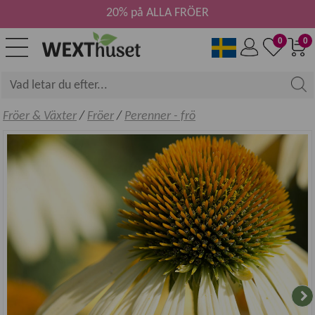
20% på ALLA FRÖER
0
0
Fröer & Växter
/
Fröer
/
Perenner - frö