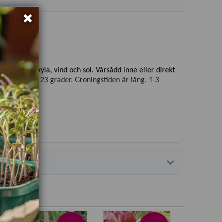
ttorkande kyla, vind och sol. Vårsådd inne eller direkt
ll varmt, ca 23 grader. Groningstiden är lång, 1-3