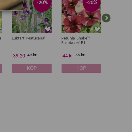
-20%
-20%
e
Luktärt 'Matucana'
Petunia 'Shake™
Tomat 'Salus
Raspberry' F1
49 kr
55 kr
25 
39.20
44 kr
20 kr
KÖP
KÖP
K