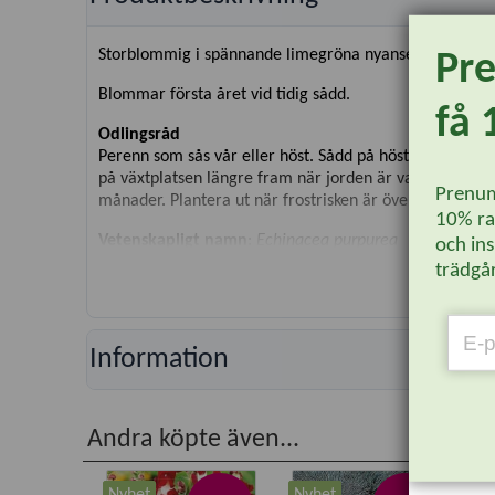
Storblommig i spännande limegröna nyanser. Älskas av vå
Pr
Blommar första året vid tidig sådd.
få 
Odlingsråd
Perenn som sås vår eller höst. Sådd på hösten sker utom
på växtplatsen längre fram när jorden är varm. Använd v
Prenum
månader. Plantera ut när frostrisken är över. Trivs på en
10% rab
Vetenskapligt namn
:
Echinacea purpurea
och ins
trädgår
Typ
: Perenn
Höjd
: 60 cm
Läge
: Sol/Halvskugga
Såtid
: Maj-Juni/Sept-Okt
Information
Sådjup
: 1 cm
Plantavstånd
: 50 cm
Radavstånd
: 50 cm
Andra köpte även...
Blomn./Skörd
: Juli-Oktober
Härdighet
:
B
Antal
: 15 frön