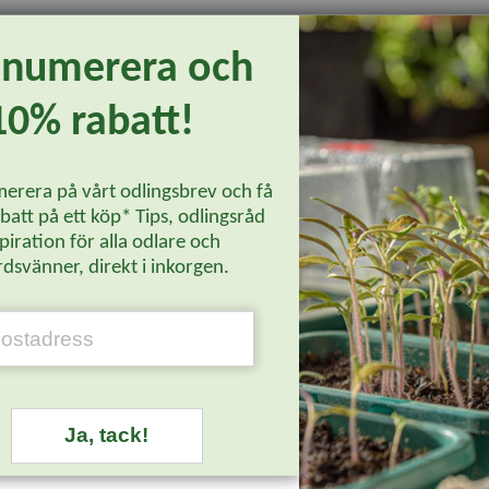
ra pollinatörer! Fin i rabatt, samplanteringar och i buketter.
enumerera och
10% rabatt!
hus i väldränerade krukor i såjord. Täck med fiberduk för skydd mot u
äxtlampa vid tidig vårsådd. Vid förodling i kruka, använd såjord. Stä
erera på vårt odlingsbrev och få
 solig plats i väldränerad jord.
att på ett köp* Tips, odlingsråd
piration för alla odlare och
dsvänner, direkt i inkorgen.
Läs mer...
Ja, tack!