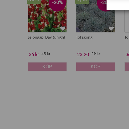
Nyhet
Nyhet
N
-20%
-20%
Lejongap 'Day & night'
Tofsäxing
To
45 kr
29 kr
36 kr
23.20
3
KÖP
KÖP