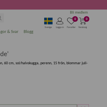
Bli medlem
0
0
Sverige
Logga in
Favoriter
Varukorg
ågor & Svar
Blogg
ide'
rön, 60 cm, sol/halvskugga, perenn, 15 frön, blommar juli-