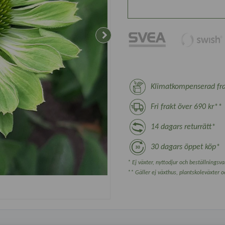
Klimatkompenserad fra
Fri frakt över 690 kr**
14 dagars returrätt*
30 dagars öppet köp*
* Ej växter, nyttodjur och beställningsvar
** Gäller ej växthus, plantskoleväxter 