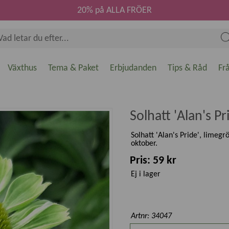
20% på ALLA FRÖER
Växthus
Tema & Paket
Erbjudanden
Tips & Råd
Fr
Solhatt 'Alan's Pr
Solhatt 'Alan's Pride', limeg
oktober.
Pris: 59 kr
Ej i lager
Artnr: 34047