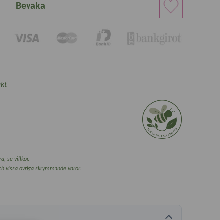
Bevaka
kt
a, se villkor.
och vissa övriga skrymmande varor.