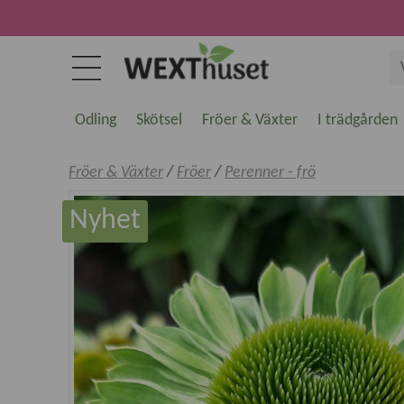
Odling
Skötsel
Fröer & Växter
I trädgården
Fröer & Växter
/
Fröer
/
Perenner - frö
Nyhet