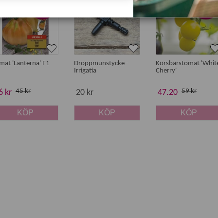
yhet
Nyhet
-20%
-20%
mat 'Lanterna' F1
Droppmunstycke -
Körsbärstomat 'Whit
Irrigatia
Cherry'
45 kr
59 kr
6 kr
20 kr
47.20
KÖP
KÖP
KÖP