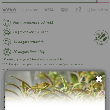
Klimatkompenserad frakt
Fri frakt över 690 kr**
14 dagars returrätt*
30 dagars öppet köp*
* Ej växter, nyttodjur och beställningsvara, se villkor.
** Gäller ej växthus, plantskoleväxter och vissa övriga skrymmande
varor.
Produktbeskrivning
Mörkgröna blad med spröda gröna stjälkar. Lättodlad både som
'baby-leaf' och som mogen planta. Snabbväxande sort som kan
användas i många olika rätter.