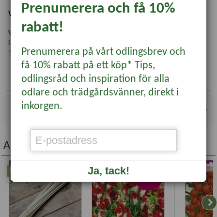
Prenumerera och få 10%
Vetenskapligt namn:
Brassica rapa chinensis
rabatt!
Växttyp:
Köksväxter Bladgrönsak
Läge:
Soligt
Prenumerera på vårt odlingsbrev och
Såtid:
Maj-Augusti
Blomning/skörd:
Juni-Oktober
få 10% rabatt på ett köp* Tips,
Användning:
Friland, Ätlig
Läs mer...
odlingsråd och inspiration för alla
Antal fröer:
175
odlare och trädgårdsvänner, direkt i
inkorgen.
Information
Andra köpte även...
Ja, tack!
Nyhet
Nyhet
Nyhet
-20%