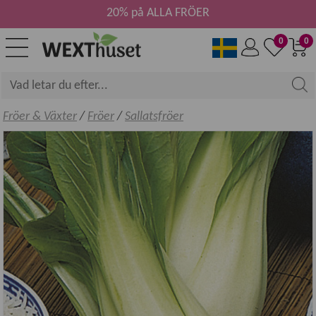
20% på ALLA FRÖER
0
0
Fröer & Växter
/
Fröer
/
Sallatsfröer