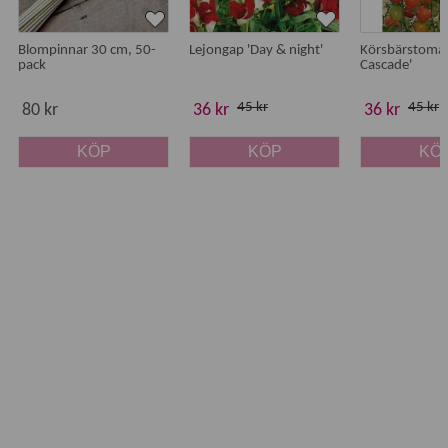
Blompinnar 30 cm, 50-
Lejongap 'Day & night'
Körsbärstomat
pack
Cascade'
45 kr
45 kr
80 kr
36 kr
36 kr
KÖP
KÖP
KÖ