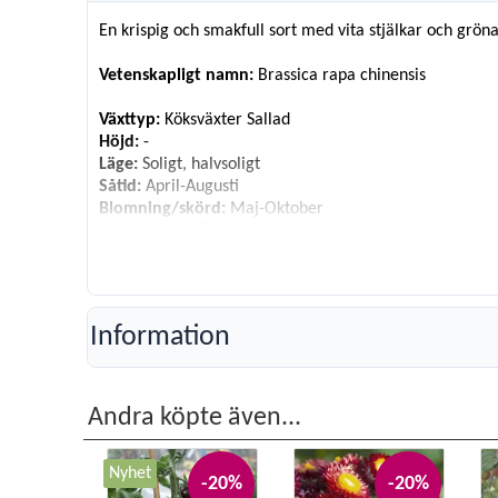
En krispig och smakfull sort med vita stjälkar och gröna
Vetenskapligt namn:
Brassica rapa chinensis
Växttyp:
Köksväxter Sallad
Höjd:
-
Läge:
Soligt, halvsoligt
Såtid:
April-Augusti
Blomning/skörd:
Maj-Oktober
Användning:
Ätlig
Antal fröer:
175
Information
Andra köpte även...
Nyhet
-20%
-20%