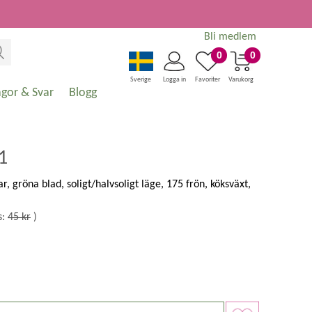
Bli medlem
0
0
Sverige
Logga in
Favoriter
Varukorg
ågor & Svar
Blogg
F1
kar, gröna blad, soligt/halvsoligt läge, 175 frön, köksväxt,
s:
45 kr
)