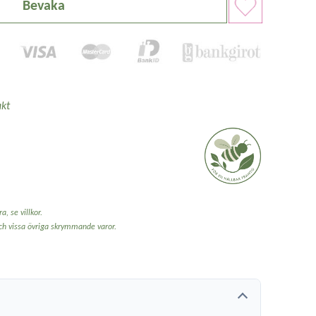
Bevaka
kt
a, se villkor.
och vissa övriga skrymmande varor.