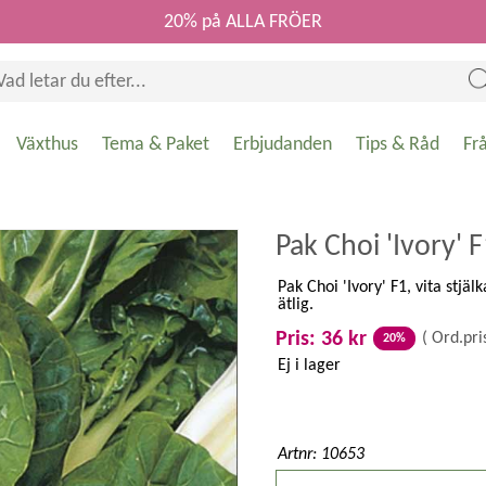
20% på ALLA FRÖER
Växthus
Tema & Paket
Erbjudanden
Tips & Råd
Fr
Pak Choi 'Ivory' 
Pak Choi 'Ivory' F1, vita stjäl
ätlig.
Pris: 36 kr
(
Ord.pri
20%
Ej i lager
Artnr: 10653