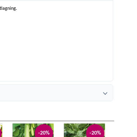
tlagning.
-20%
-20%