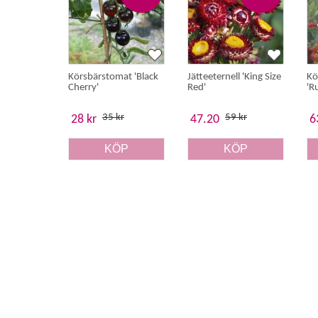
Körsbärstomat 'Black
Jätteeternell 'King Size
Kö
Cherry'
Red'
'R
35 kr
59 kr
28 kr
47.20
6
KÖP
KÖP