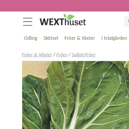
Odling
Skötsel
Fröer & Växter
I trädgården
Fröer & Växter
/
Fröer
/
Sallatsfröer