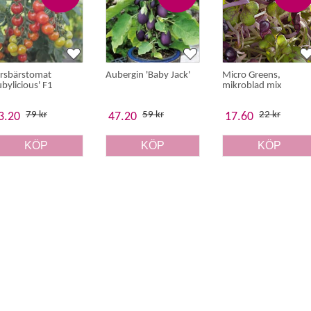
rsbärstomat
Aubergin 'Baby Jack'
Micro Greens,
ubylicious' F1
mikroblad mix
79 kr
59 kr
22 kr
3.20
47.20
17.60
KÖP
KÖP
KÖP