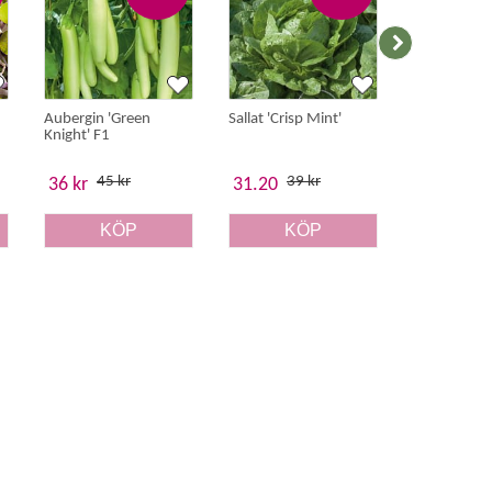
Aubergin 'Green
Sallat 'Crisp Mint'
Tomatillo 'P
Knight' F1
Milpa'
45 kr
39 kr
39 
36 kr
31.20
31.20
KÖP
KÖP
K