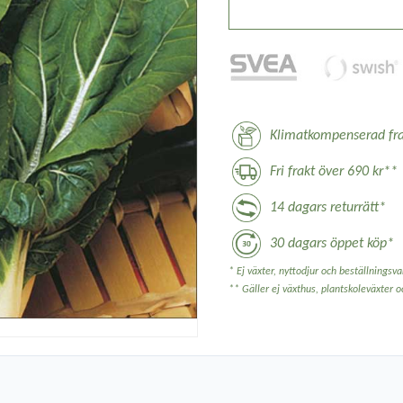
Klimatkompenserad fra
Fri frakt över 690 kr**
14 dagars returrätt*
30 dagars öppet köp*
* Ej växter, nyttodjur och beställningsvar
** Gäller ej växthus, plantskoleväxter 