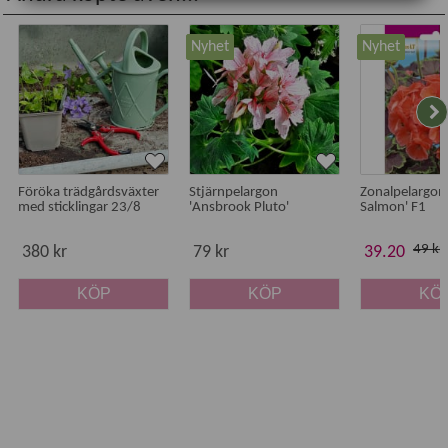
Nyhet
Nyhet
Föröka trädgårdsväxter
Stjärnpelargon
Zonalpelargon 
med sticklingar 23/8
'Ansbrook Pluto'
Salmon' F1
49 kr
380 kr
79 kr
39.20
KÖP
KÖP
KÖ