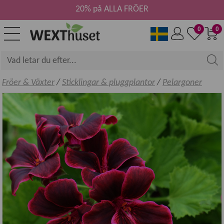
20% på ALLA FRÖER
0
0
Fröer & Växter
/
Sticklingar & pluggplantor
/
Pelargoner