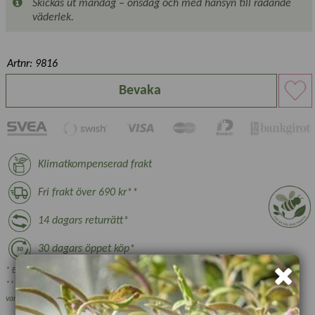
Skickas ut måndag – onsdag och med hänsyn till rådande
väderlek.
Artnr: 9816
Bevaka
Klimatkompenserad frakt
Fri frakt över 690 kr**
14 dagars returrätt*
30 dagars öppet köp*
* Ej växter, nyttodjur och beställningsvara, se villkor.
** Gäller ej växthus, plantskoleväxter och vissa övriga skrymmande
varor.