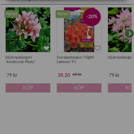
OBS! Läs mer om leveransinformation av levande växter
här.
Nyhet
Nyhet
-20%
Stjärnpelargon
Zonalpelargon 'Night
Stjärnpelargon
'Ansbrook Pluto'
Salmon' F1
49 kr
79 kr
39.20
79 kr
KÖP
KÖP
KÖ