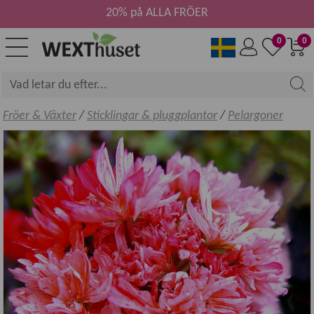
20% på ALLA FRÖER
0
0
Fröer & Växter
/
Sticklingar & pluggplantor
/
Pelargoner