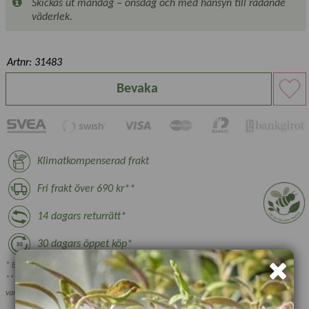
Skickas ut måndag – onsdag och med hänsyn till rådande
väderlek.
Artnr: 31483
Bevaka
Klimatkompenserad frakt
Fri frakt över 690 kr**
14 dagars returrätt*
30 dagars öppet köp*
* Ej växter, nyttodjur och beställningsvara, se villkor.
** Gäller ej växthus, plantskoleväxter och vissa övriga skrymmande
varor.