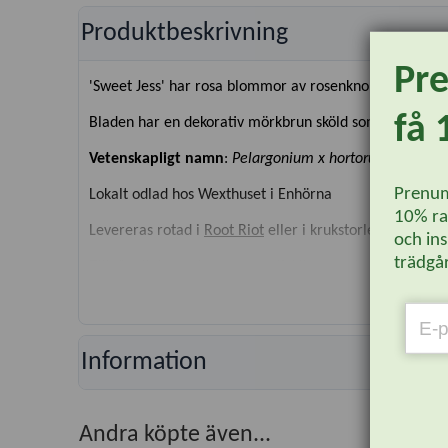
Produktbeskrivning
Pr
'Sweet Jess' har rosa blommor av rosenknoppstyp. Kronb
få 
Bladen har en dekorativ mörkbrun sköld som framträder 
Vetenskapligt namn
:
Pelargonium x hortorum
'Sweet J
Prenum
Lokalt odlad hos Wexthuset i Enhörna
10% rab
Levereras rotad i
Root Riot
eller i krukstorlek 8-10 cm.
och ins
trädgår
Tillgänglighet och sorter av sticklingar och småplantor 
så meddelar vi dig när produkter är åter i lager.
OBS! Läs mer om leveransinformation av levande växt
Information
Andra köpte även...