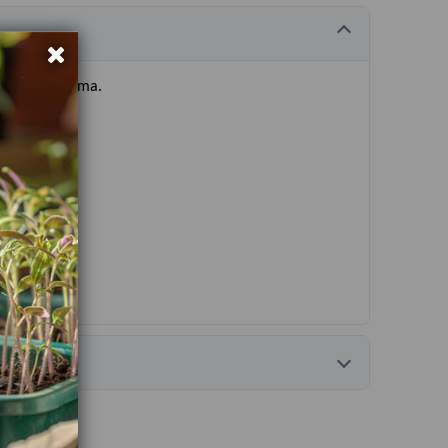
ttraktiv blomma.
e sorten inne just nu kan du använda funktionen 'Bevaka'