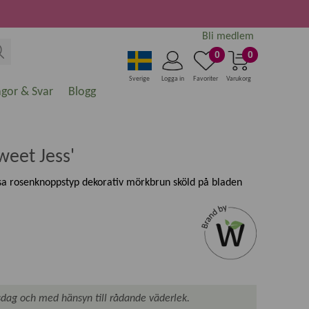
Bli medlem
0
0
Sverige
Logga in
Favoriter
Varukorg
ågor & Svar
Blogg
weet Jess'
sa rosenknoppstyp dekorativ mörkbrun sköld på bladen
dag och med hänsyn till rådande väderlek.