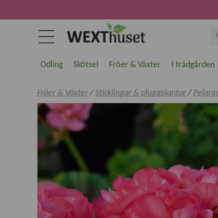
Odling
Skötsel
Fröer & Växter
I trädgården
Fröer & Växter
/
Sticklingar & pluggplantor
/
Pelarg