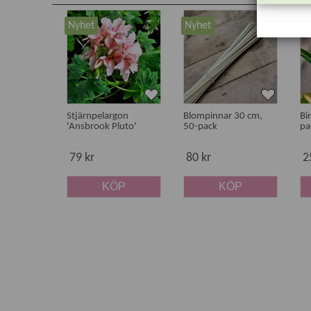
Nyhet
Nyhet
N
Stjärnpelargon
Blompinnar 30 cm,
Bi
'Ansbrook Pluto'
50-pack
pa
79 kr
80 kr
2
KÖP
KÖP