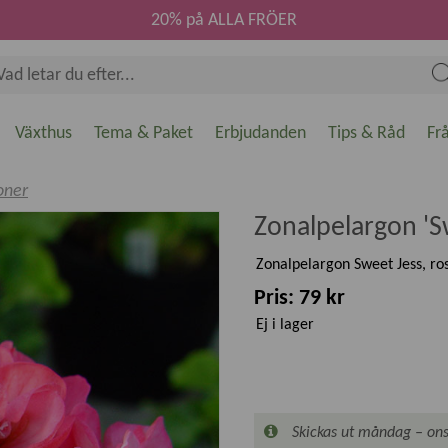
20% på ALLA FRÖER
Växthus
Tema & Paket
Erbjudanden
Tips & Råd
Fr
oner
Zonalpelargon 'S
Zonalpelargon Sweet Jess, ro
Pris: 79 kr
Ej i lager
Skickas ut måndag – ons