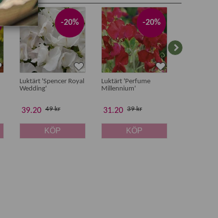
-20%
-20%
Luktärt 'Spencer Royal
Luktärt 'Perfume
Luktärt 'Old
Wedding'
Millennium'
Willmot'
49 kr
39 kr
53 
39.20
31.20
42.40
KÖP
KÖP
K