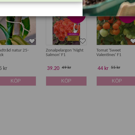
yhet
Nyhet
-20%
-20%
ndtråd natur 25-
Zonalpelargon 'Night
Tomat 'Sweet
ck
Salmon' F1
Valentines' F1
49 kr
55 kr
5 kr
39.20
44 kr
KÖP
KÖP
KÖP