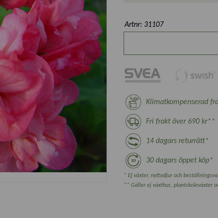
Artnr: 31107
Klimatkompenserad fra
Fri frakt över 690 kr**
14 dagars returrätt*
30 dagars öppet köp*
* Ej växter, nyttodjur och beställningsvar
** Gäller ej växthus, plantskoleväxter 