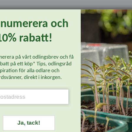
enumerera och
ladens baksida har en ljusare rosa ton vilket bidrar till en än mer a
10% rabatt!
tydligare vid ljusare placering.
ess'
erera på vårt odlingsbrev och få
att på ett köp* Tips, odlingsråd
piration för alla odlare och
dsvänner, direkt i inkorgen.
kan variera under säsongen. Vissa sorter fylls på efterhand. Finns int
Läs mer...
er
här.
Ja, tack!