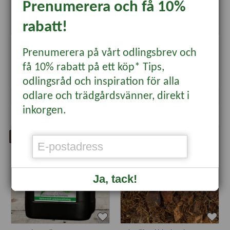
Prenumerera och få 10%
rabatt!
Formulex, 1 liter
Lecakulor 8-14 mm, 3 liter
Prenumerera på vårt odlingsbrev och
få 10% rabatt på ett köp* Tips,
159 kr
45 kr
odlingsråd och inspiration för alla
odlare och trädgårdsvänner, direkt i
Läs mer
Läs mer
inkorgen.
Kundfavorit
Bästsäljare
Ja, tack!