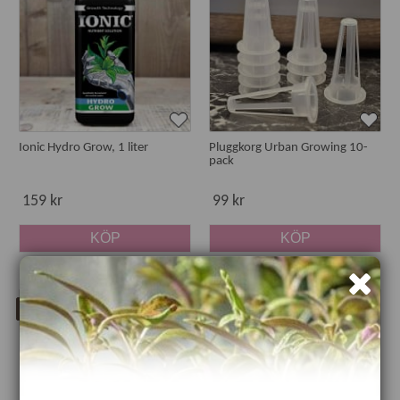
Ionic Hydro Grow, 1 liter
Pluggkorg Urban Growing 10-
pack
159 kr
99 kr
KÖP
KÖP
Bästsäljare