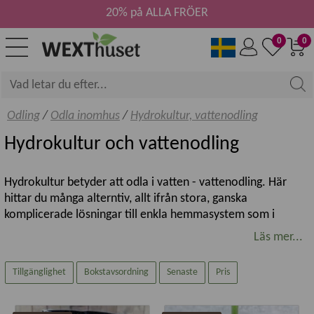
20% på ALLA FRÖER
0
0
Odling
/
Odla inomhus
/
Hydrokultur, vattenodling
Hydrokultur och vattenodling
Hydrokultur betyder att odla i vatten - vattenodling. Här
hittar du många alterntiv, allt ifrån stora, ganska
komplicerade lösningar till enkla hemmasystem som i
princip är självgående.
Läs mer...
Friska växter i hydrokultur
Tillgänglighet
Bokstavsordning
Senaste
Pris
Växter i hydrokultur är ofta friska, växer bra och har bra
näringsinnehåll men ställer också krav på rätt