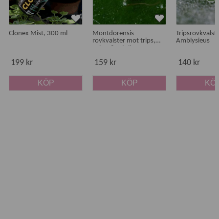
Clonex Mist, 300 ml
Montdorensis-
Tripsrovkvalste
rovkvalster mot trips,
Amblysieus
spinn & mjöllöss
199 kr
159 kr
140 kr
KÖP
KÖP
KÖ