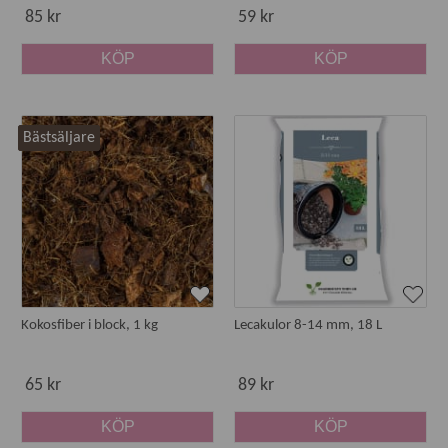
85 kr
59 kr
KÖP
KÖP
Bästsäljare
Kokosfiber i block, 1 kg
Lecakulor 8-14 mm, 18 L
65 kr
89 kr
KÖP
KÖP