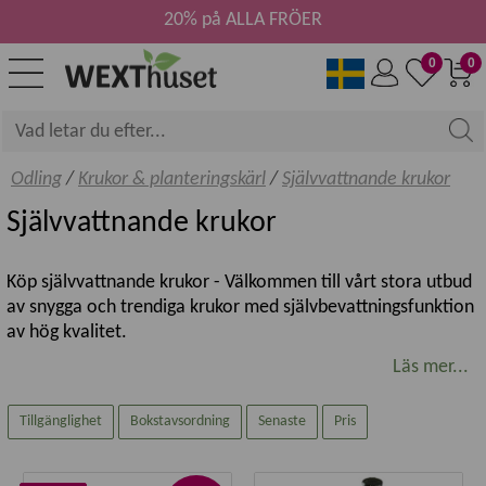
20% på ALLA FRÖER
0
0
Odling
/
Krukor & planteringskärl
/
Självvattnande krukor
Självvattnande krukor
Köp självvattnande krukor - Välkommen till vårt stora utbud
av snygga och trendiga krukor med självbevattningsfunktion
av hög kvalitet.
Läs mer...
Spara tid med självbevattning
Tillgänglighet
Bokstavsordning
Senaste
Pris
Med en självvattnande kruka får du tid till annat än att
passa med vattning. Som bonus stormtrivs växterna och blir
frodiga och friska. Välj bland vårt trevliga sortiment av