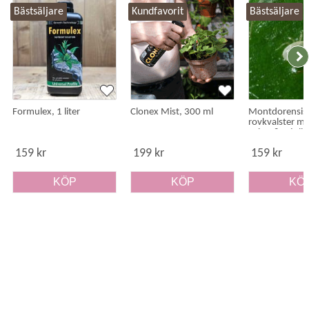
Bästsäljare
Kundfavorit
Bästsäljare
Formulex, 1 liter
Clonex Mist, 300 ml
Montdorensis
rovkvalster mot
spinn & mjöllö
159 kr
199 kr
159 kr
KÖP
KÖP
KÖ