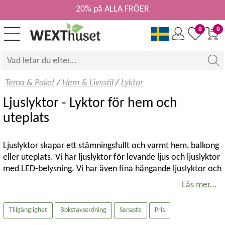
20% på ALLA FRÖER
0
0
Tema & Paket
/
Hem & Livsstil
/
Lyktor
Ljuslyktor - Lyktor för hem och
uteplats
Ljuslyktor skapar ett stämningsfullt och varmt hem, balkong
eller uteplats. Vi har ljuslyktor för levande ljus och ljuslyktor
med LED-belysning. Vi har även fina hängande ljuslyktor och
lyktor på fot.
Läs mer...
Ljuslykta med uppladdningsbara batterier
Tillgänglighet
Bokstavsordning
Senaste
Pris