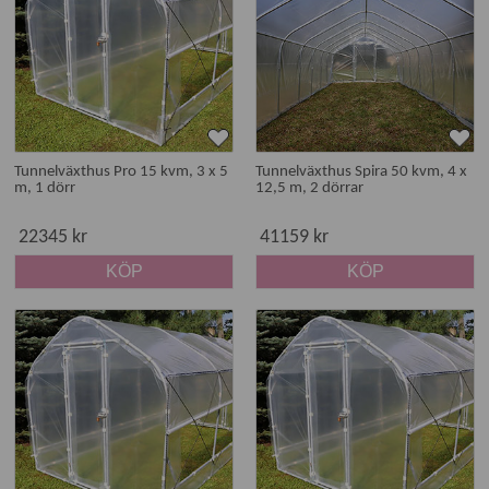
Tunnelväxthus Pro 15 kvm, 3 x 5
Tunnelväxthus Spira 50 kvm, 4 x
m, 1 dörr
12,5 m, 2 dörrar
22345 kr
41159 kr
KÖP
KÖP