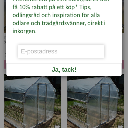
få 10% rabatt på ett köp* Tips,
odlingsråd och inspiration för alla
odlare och trädgårdsvänner, direkt i
inkorgen.
Tunnelväxthus Spira 35 kvm, 4 x
Tunnelväxthus Spira 40 kvm, 4 x
8,75 m, 2 dörrar
10 m, 2 dörrar
30895 kr
24705 kr
KÖP
KÖP
Ja, tack!