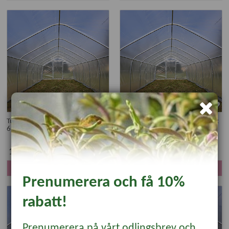
Tunnelväxthus Spira 25 kvm, 4 x
Tunnelväxthus Spira 30 kvm, 4 x
6,25 m, 2 dörrar
7,5 m, 2 dörrar
18019 kr
27709 kr
KÖP
KÖP
Prenumerera och få 10%
rabatt!
Prenumerera på vårt odlingsbrev och