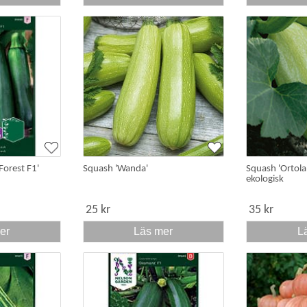
Forest F1'
Squash 'Wanda'
Squash 'Ortola
ekologisk
25 kr
35 kr
er
Läs mer
L