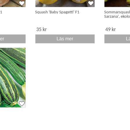
F1
Squash 'Baby Spagetti' F1
Sommarsquash 
Sarzana', ekolo
35 kr
49 kr
er
Läs mer
L