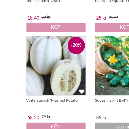
Tefatssquash 'Disco'
Pattypan Squash 'O
23 kr
35 kr
18.40
28 kr
KÖP
KÖ
-20%
Vintersquash 'Mashed Potato'
Squash 'Eight Ball' 
79 kr
63.20
39 kr
KÖP
Läs m