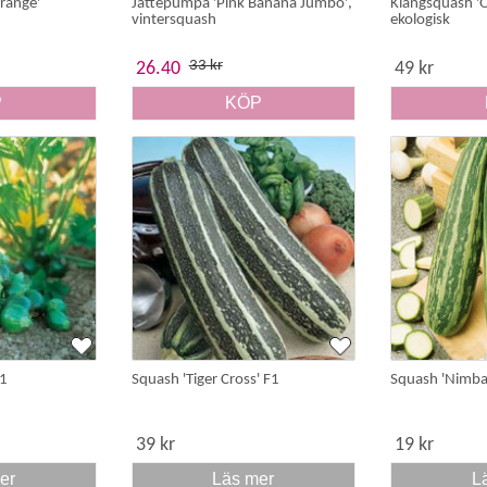
range'
Jättepumpa 'Pink Banana Jumbo',
Klängsquash 'O
vintersquash
ekologisk
33 kr
26.40
49 kr
P
KÖP
F1
Squash 'Tiger Cross' F1
Squash 'Nimba
39 kr
19 kr
er
Läs mer
L