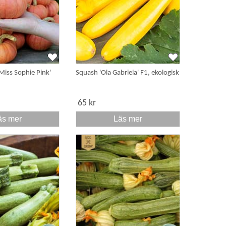
Miss Sophie Pink'
Squash 'Ola Gabriela' F1, ekologisk
65 kr
äs mer
Läs mer