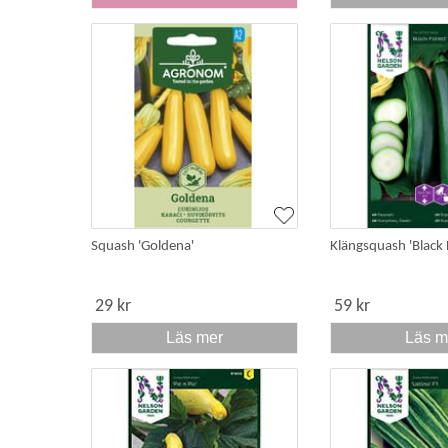
Squash 'Goldena'
Klängsquash 'Black 
29 kr
59 kr
Läs mer
Läs m