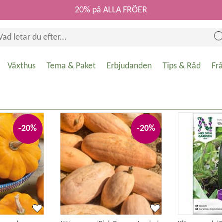
20% på ALLA FRÖER
Växthus
Tema & Paket
Erbjudanden
Tips & Råd
Fr
-20%
-20%