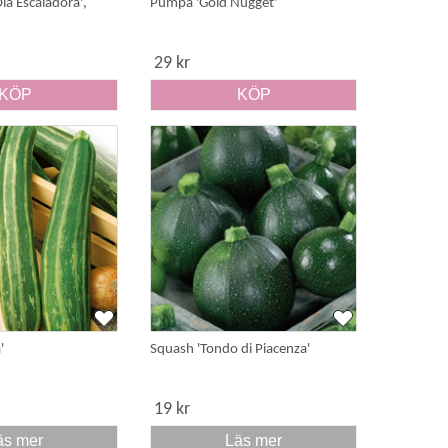
la Escaladora',
Pumpa 'Gold Nugget'
29 kr
KÖP
KÖP
'
Squash 'Tondo di Piacenza'
19 kr
äs mer
Läs mer