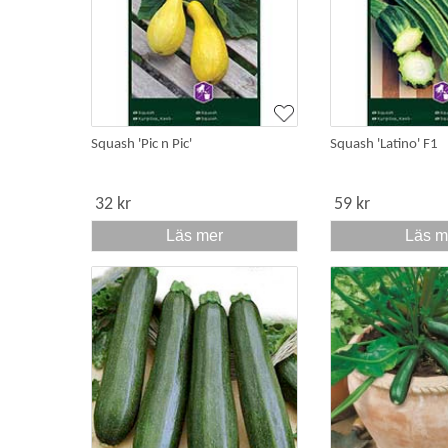
Squash 'Pic n Pic'
Squash 'Latino' F1
32 kr
59 kr
Läs mer
Läs m