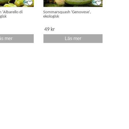
'Albarello di
Sommarsquash 'Genovese',
gisk
ekologisk
49 kr
äs mer
Läs mer