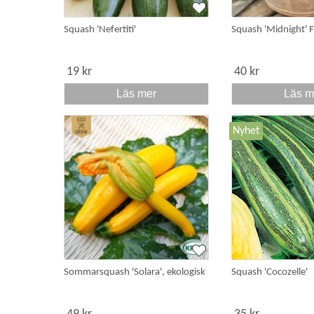
Squash 'Nefertiti'
Squash 'Midnight' 
19 kr
40 kr
Läs mer
Läs m
Nyhet
Sommarsquash 'Solara', ekologisk
Squash 'Cocozelle'