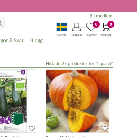
Bli medlem
0
0
Sverige
Logga in
Favoriter
Varukorg
ågor & Svar
Blogg
Hittade
27
produkter för "squash"