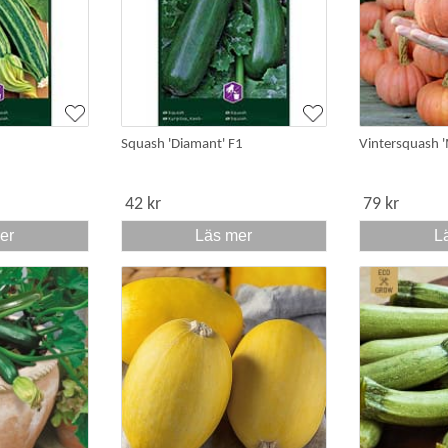
Squash 'Diamant' F1
Vintersquash '
42 kr
79 kr
er
Läs mer
L