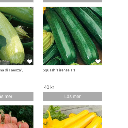
na di Faenza',
Squash 'Firenze' F1
40 kr
äs mer
Läs mer