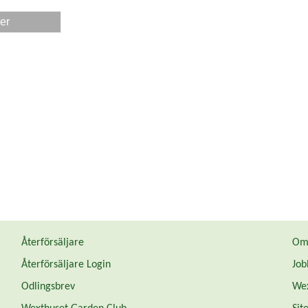
er
Återförsäljare
Om 
Återförsäljare Login
Job
Odlingsbrev
Wex