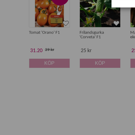
Tomat 'Orano' F1
Frilandsgurka
Ma
'Corveta' F1
ek
39 kr
31.20
25 kr
2
KÖP
KÖP