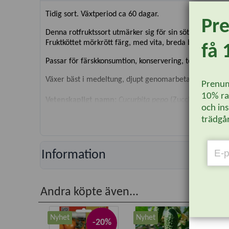
Tidig sort. Växtperiod ca 60 dagar.
Pr
Denna rotfruktssort utmärker sig för sin söta, milda sm
Fruktköttet mörkrött färg, med vita, breda blommor.
få 
Passar för färskkonsumtion, konservering, torkas, stekt.
Växer bäst i medeltung, djupt genomarbetad, ej sur ler
Prenum
10% rab
Vetenskapligt namn:
Cucurbita pepo
(Zucchini-Gruppen
och ins
Växttyp:
Grönsak
trädgår
Innehåll:
1,5 gram
Information
Andra köpte även...
Nyhet
Nyhet
-20%