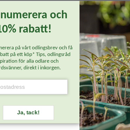
enumerera och
ak.
10% rabatt!
 Håller sig väl under vintern.
jord. I dåligt genomarbetad jord gror den ojämnt och växer glest.
erera på vårt odlingsbrev och få
att på ett köp* Tips, odlingsråd
) 'Tondo di Piacenza'
piration för alla odlare och
Läs mer...
dsvänner, direkt i inkorgen.
Ja, tack!
Bästsäljare
-29%
-20%