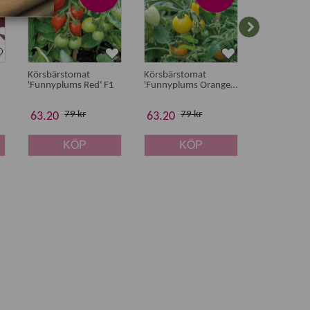
Körsbärstomat
Körsbärstomat
Körsbärsto
'Funnyplums Red' F1
'Funnyplums Orange'
'Funnyplum
F1
Yellow' F1
79 kr
79 kr
79 
63.20
63.20
63.20
KÖP
KÖP
K