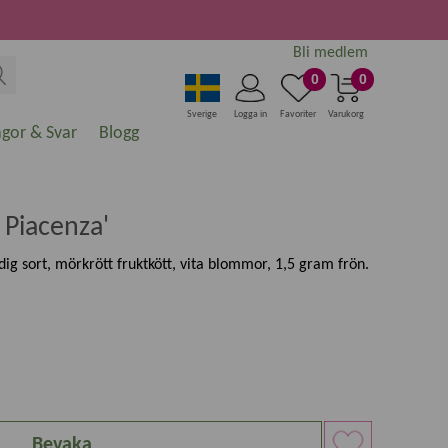
Bli medlem
0
0
Sverige
Logga in
Favoriter
Varukorg
ågor & Svar
Blogg
 Piacenza'
dig sort, mörkrött fruktkött, vita blommor, 1,5 gram frön.
Bevaka