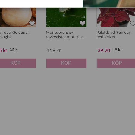
jrova 'Goldana',
Montdorensis-
Palettblad 'Fairway
ologisk
rovkvalster mot trips,
Red Velvet'
spinn & mjöllöss
35 kr
49 kr
5 kr
159 kr
39.20
KÖP
KÖP
KÖP