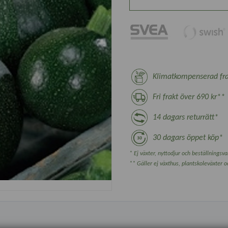
Klimatkompenserad fra
Fri frakt över 690 kr**
14 dagars returrätt*
30 dagars öppet köp*
* Ej växter, nyttodjur och beställningsvar
** Gäller ej växthus, plantskoleväxter 