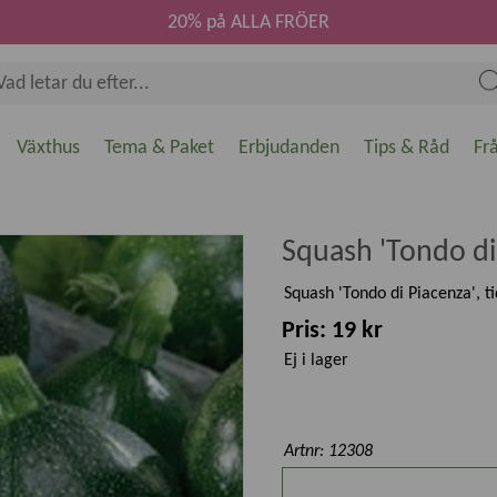
20% på ALLA FRÖER
Växthus
Tema & Paket
Erbjudanden
Tips & Råd
Fr
Squash 'Tondo di
Squash 'Tondo di Piacenza', ti
Pris: 19 kr
Ej i lager
Artnr: 12308