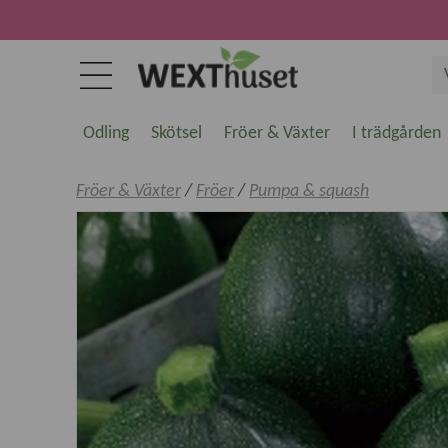
Odling
Skötsel
Fröer & Växter
I trädgården
Fröer & Växter
/
Fröer
/
Pumpa & squash