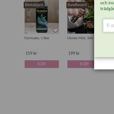
och ins
Bästsäljare
Kundfavorit
Bä
trädgår
Formulex, 1 liter
Clonex Mist, 300 ml
Mo
ro
sp
159 kr
199 kr
1
KÖP
KÖP