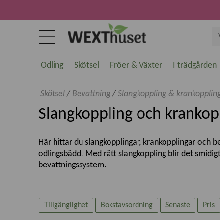
Odling
Skötsel
Fröer & Växter
I trädgården
Skötsel
/
Bevattning
/
Slangkoppling & krankopplin
Slangkoppling och krankop
Här hittar du slangkopplingar, krankopplingar och be
odlingsbädd. Med rätt slangkoppling blir det smidigt
bevattningssystem.
Grimsholms sortiment är utvecklat för praktisk an
krankopplingar, skarvkopplingar, grenkopplingar, k
Tillgänglighet
Bokstavsordning
Senaste
Pris
Slangkopplingar för smidig bevattning