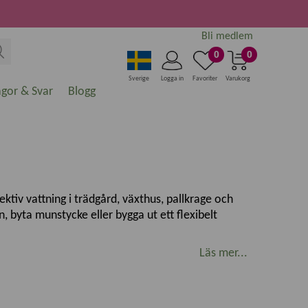
Bli medlem
0
0
Sverige
Logga in
Favoriter
Varukorg
ågor & Svar
Blogg
ktiv vattning i trädgård, växthus, pallkrage och
n, byta munstycke eller bygga ut ett flexibelt
Läs mer...
evattningssystem. Här finns bland annat
r trädgårdsslang.