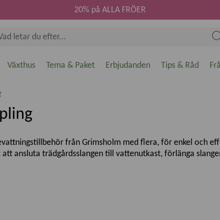
20% på ALLA FRÖER
Växthus
Tema & Paket
Erbjudanden
Tips & Råd
Fr
g
pling
vattningstillbehör från Grimsholm med flera, för enkel och effe
 att ansluta trädgårdsslangen till vattenutkast, förlänga slange
vändning och passar många vanligt förekommande slang- och b
opplingar med stoppfunktion och kompletta slangkopplingsset fö