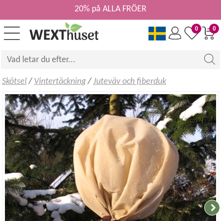
20% på ALLA FRÖER
0
0
Skötsel
/
Vintertäckning
/
Juteväv och fiberduk