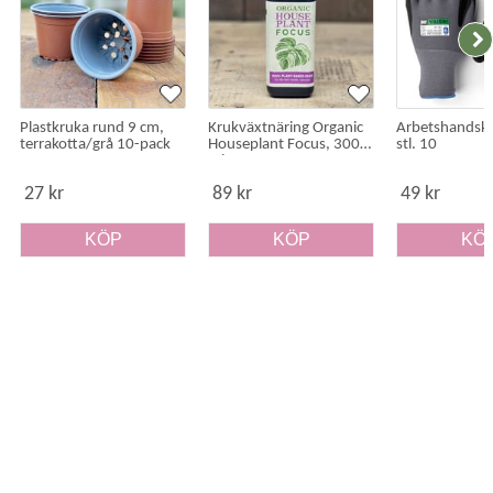
Välj rätt skyddsväv
Plastkruka rund 9 cm,
Krukväxtnäring Organic
Arbetshandske
terrakotta/grå 10-pack
Houseplant Focus, 300
stl. 10
ml
27 kr
89 kr
49 kr
KÖP
KÖP
KÖ