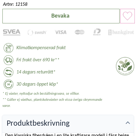
Artnr: 12158
Bevaka
Klimatkompenserad frakt
Fri frakt över 690 kr**
14 dagars returrätt*
30 dagars öppet köp*
* Ej växter, nyttodjur och beställningsvara, se villkor.
** Gäller ej växthus, plantskoleväxter och vissa övriga skrymmande
varor.
Produktbeskrivning
Den klassiska fiberduken i en lite kraftigare modell i färg beige