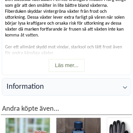
som gör att den smälter in lite bättre bland växterna.
Fiberduken skyddar vintergröna växter från frost och
uttorkning. Dessa växter lever extra farligt på våren när solen
börjar lysa kraftigare och orsaka risk för uttorkning av dessa
växter då marken fortfarande är frusen så att växten inte kan
komma åt vatten.
Ger ett allmänt skydd mot vindar, starksol och lätt frost även
för andra känsliga växter.
Perfekt även på hösten för att förlänga tiden för skörd av vissa
Läs mer...
köksväxter och som skydd av halvkänsliga sommarblommor för
tidiga frostnätter.
Med en vikt av 34 gram per kvm är denna modell aningen
Information
kraftigare och därmed tåligare än vanlig fiberduk som brukar
väga ca 17 gram/kvm
Storlek
: 150 x 500 cm. Används hel eller klipps i lämpliga
Andra köpte även...
längder.
Antal
: Två stycken.
Läs mer från Faktabanken: