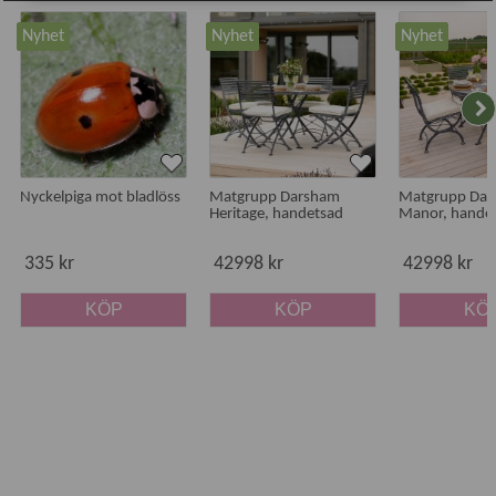
Nyhet
Nyhet
Nyhet
Nyckelpiga mot bladlöss
Matgrupp Darsham
Matgrupp Da
Heritage, handetsad
Manor, hande
335 kr
42998 kr
42998 kr
KÖP
KÖP
KÖ