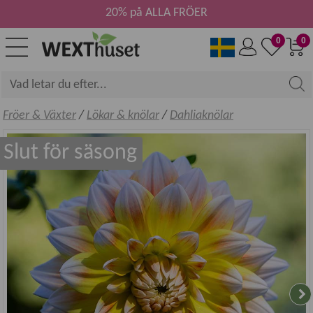
20% på ALLA FRÖER
0
0
Fröer & Växter
/
Lökar & knölar
/
Dahliaknölar
Slut för säsong