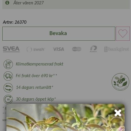
Åter våren 2027
Artnr: 26370
Bevaka
Klimatkompenserad frakt
Fri frakt över 690 kr**
14 dagars returrätt*
30 dagars öppet köp*
* Ej växter, nyttodjur och beställningsvara, se villkor.
** Gäller ej växthus, plantskoleväxter och vissa övriga skrymmande
varor.