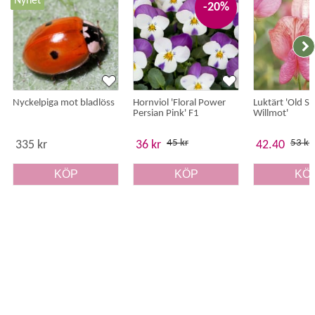
Nyhet
-20%
Nyckelpiga mot bladlöss
Hornviol 'Floral Power
Luktärt 'Old S
Persian Pink' F1
Willmot'
45 kr
53 kr
335 kr
36 kr
42.40
KÖP
KÖP
KÖ