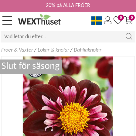
20% på ALLA FRÖER
0
0
Fröer & Växter
/
Lökar & knölar
/
Dahliaknölar
Slut för säsong