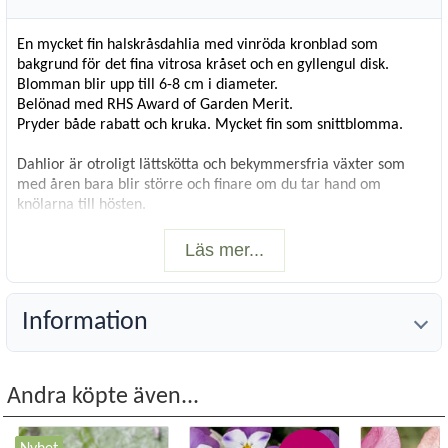
En mycket fin halskråsdahlia med vinröda kronblad som
bakgrund för det fina vitrosa kråset och en gyllengul disk.
Blomman blir upp till 6-8 cm i diameter.
Belönad med RHS Award of Garden Merit.
Pryder både rabatt och kruka. Mycket fin som snittblomma.
Dahlior är otroligt lättskötta och bekymmersfria växter som
med åren bara blir större och finare om du tar hand om
knölarna till hösten.
Höjd ca, cm
: 90-100 cm
Läs mer...
Färg
:
Vinröd
Blomningstid
: juli-okt
Läge
:
sol-halvskugga
Information
Planteringstid
: mars-maj
Vetenskapligt namn
:
Dahlia x pinnata
Antal per förpackning
:
1
Storlek lök/knöl
:
I
Andra köpte även...