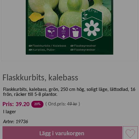
Flaskkurbits, kalebass
Flaskkurbits, kalebass, grön, 250 cm hög, soligt läge, lättodlad, 16
frön, räcker till 5-8 plantor.
Pris: 39.20
(
Ord.pris:
49 kr
)
20%
I lager
Artnr: 19736
Lägg i varukorgen