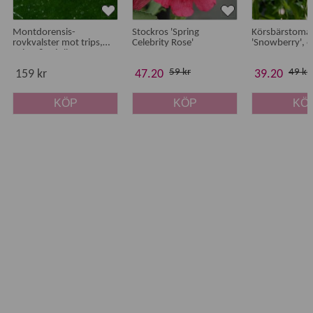
Montdorensis-
Stockros 'Spring
Körsbärstoma
rovkvalster mot trips,
Celebrity Rose'
'Snowberry', e
spinn & mjöllöss
59 kr
49 kr
159 kr
47.20
39.20
KÖP
KÖP
KÖ