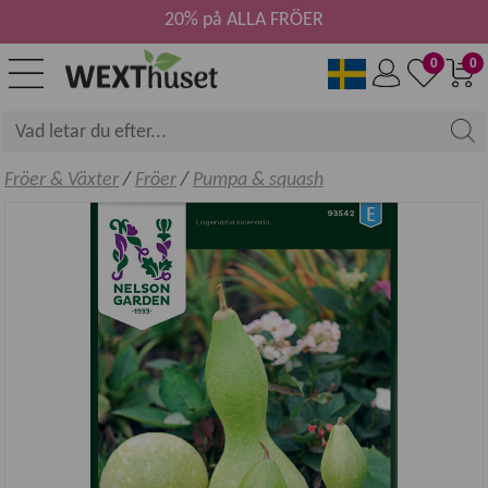
20% på ALLA FRÖER
0
0
Fröer & Växter
/
Fröer
/
Pumpa & squash