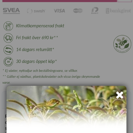
Klimatkompenserad frakt
Fri frakt över 690 kr**
14 dagars returrätt*
30 dagars öppet köp*
* Ej växter, nyttodjur och beställningsvara, se villkor.
** Gäller ej växthus, plantskoleväxter och vissa övriga skrymmande
varor.
Produktbeskrivning
Flaskkurbits eller kalebass är en härlig slingerväxt som ger
dekorativa frukter. Den växer snabbt mot en vägg eller spaljé i
soligt läge. Frukterna plockas av på hösten och hängs upp att