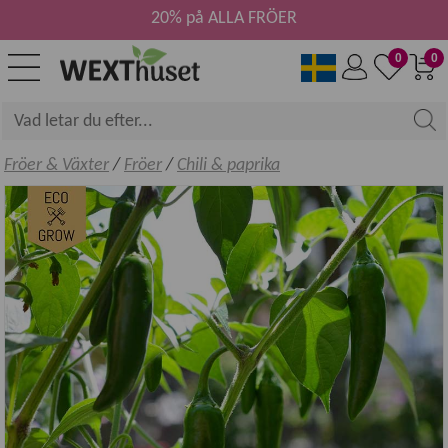
20% på ALLA FRÖER
0
0
Fröer & Växter
/
Fröer
/
Chili & paprika