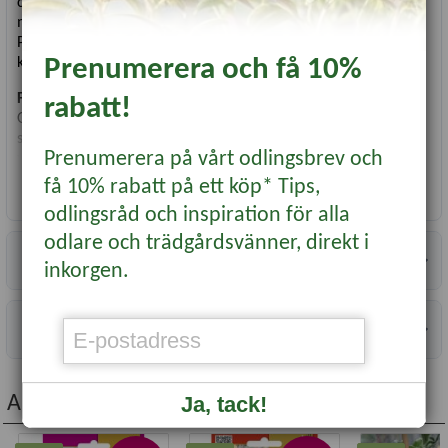
chilipeppar med gröna koniska frukter på 6-8 cm som vid full
mognad övergår till rött. Är tålig och ger rikligt med frukt.
Passar både för färskkonsumtion och inläggning. Utmärkt för
Prenumerera och få 10%
krukodling. Scoville 5 000-8 000
Förkultivering
: Så fröna 0.5 cm djupt och håll sådden fuktig.
rabatt!
Optimal groningstemperatur är 22-30°C. Efter groning placera
sådden runt 18°C med mycket ljus. Sådd före mars behöver
Prenumerera på vårt odlingsbrev och
växtbelysning. Plantera ut i krukor, pallkrage eller växthus när
jorden blivit varm och frostrisken är över (inte under 7°C).
få 10% rabatt på ett köp* Tips,
Läs mer...
Placera gärna på ett varmt och skyddat läge. Skörda efter hand
odlingsråd och inspiration för alla
för riklig skörd.
odlare och trädgårdsvänner, direkt i
Vetenskapligt namn
Specifikationer
:
Capsicum annuum
inkorgen.
Dagar till skörd
: 65
Planteringsmånad
: December - Mars
Information
Antal Fröer
: 6
Planthöjd
: 60 cm
Ja, tack!
Andra köpte även...