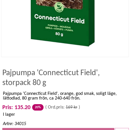
Pajpumpa 'Connecticut Field',
storpack 80 g
Pajpumpa 'Connecticut Field', orange, god smak, soligt läge,
lättodlad, 80 gram frön, ca 240-640 frön.
Pris: 135.20
(
Ord.pris:
169 kr
)
20%
I lager
Artnr: 34015