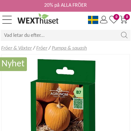
20% på ALLA FRÖER
0
0
Fröer & Växter
/
Fröer
/
Pumpa & squash
Nyhet