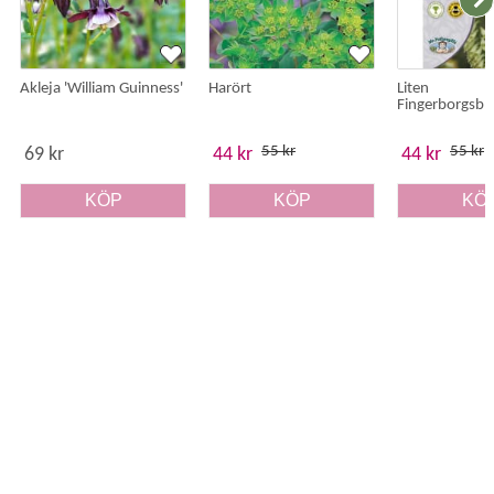
Akleja 'William Guinness'
Harört
Liten
Fingerborgsb
55 kr
55 kr
69 kr
44 kr
44 kr
KÖP
KÖP
KÖ