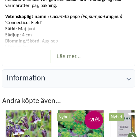
varmarätter, paj, bakning.
Vetenskapligt namn
: Cucurbita pepo (Pajpumpa-Gruppen)
'Connecticut Field'
Såtid
: Maj-juni
Sådjup
: 4 cm
Blomning/Skörd
: Aug-sep
Läge
: soligt
Antal frön
: 80 gram
Läs mer...
Antal frön per gram
: ca 3-8 stycken
Information
Andra köpte även...
Nyhet
Nyhet
-20%