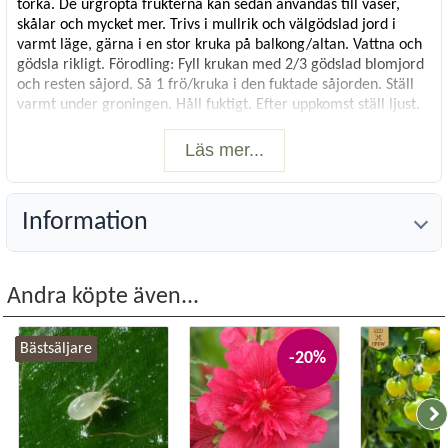
torka. De urgröpta frukterna kan sedan användas till vaser,
skålar och mycket mer. Trivs i mullrik och välgödslad jord i
varmt läge, gärna i en stor kruka på balkong/altan. Vattna och
gödsla rikligt. Förodling: Fyll krukan med 2/3 gödslad blomjord
och resten såjord. Så 1 frö/kruka i den fuktade såjorden. Ställ
varmt under groningen. Håll fuktigt. Efter uppkomst ställ ljust.
Vattna och ge näring. Utplantera efter frost.
Läs mer...
Vetenskapligt namn:
Lagenaria siceraria
Förodlas:
Apr-juni
Direktsådd:
Information
Blomning/skörd:
Aug-okt
Plantavstånd:
75 cm
Radavstånd:
75 cm
Höjd:
250 cm
Andra köpte även...
Livslängd:
1-årig
Läge:
Sol
Antal frö:
16
Bästsäljare
-20%
Räcker till:
5-8 plantor