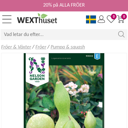
20% på ALLA FRÖER
0
0
Fröer & Växter
/
Fröer
/
Pumpa & squash