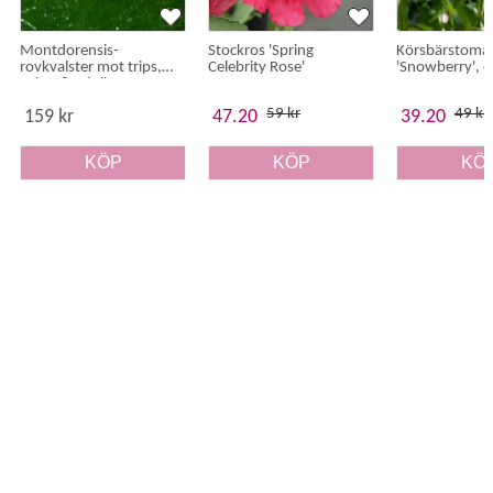
Montdorensis-
Stockros 'Spring
Körsbärstoma
rovkvalster mot trips,
Celebrity Rose'
'Snowberry', e
spinn & mjöllöss
59 kr
49 kr
159 kr
47.20
39.20
KÖP
KÖP
KÖ