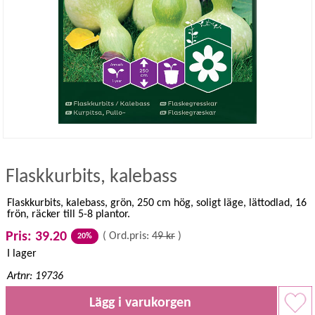
Flaskkurbits, kalebass
Flaskkurbits, kalebass, grön, 250 cm hög, soligt läge, lättodlad, 16
frön, räcker till 5-8 plantor.
Pris: 39.20
(
Ord.pris:
49 kr
)
20%
I lager
Artnr: 19736
Lägg i varukorgen