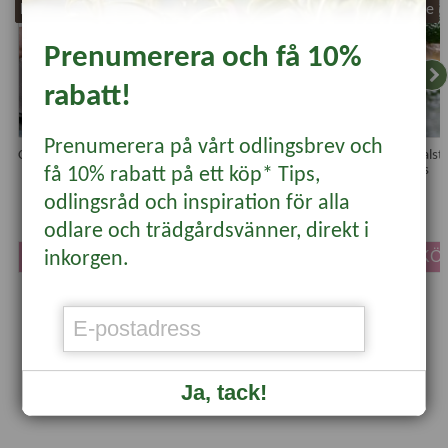
Kundfavorit
Bästsäljare
Bästsäljare
Prenumerera och få 10%
rabatt!
Prenumerera på vårt odlingsbrev och
Clonex Mist, 300 ml
Montdorensis-
Tripsrovkvalste
rovkvalster mot trips,
Amblysieus
få 10% rabatt på ett köp* Tips,
spinn & mjöllöss
odlingsråd och inspiration för alla
199 kr
159 kr
140 kr
odlare och trädgårdsvänner, direkt i
inkorgen.
KÖP
KÖP
KÖ
Ja, tack!