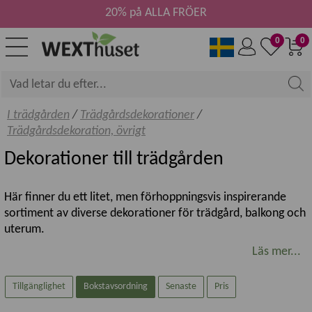
20% på ALLA FRÖER
0
0
I trädgården
/
Trädgårdsdekorationer
/
Trädgårdsdekoration, övrigt
Dekorationer till trädgården
Här finner du ett litet, men förhoppningsvis inspirerande
sortiment av diverse dekorationer för trädgård, balkong och
uterum.
Sortimentet är under uppbyggnad så välkommen att kika in
Läs mer...
också lite längre fram!
Tillgänglighet
Bokstavsordning
Senaste
Pris