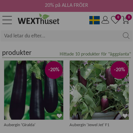
20% på ALLA FRÖER
0
0
produkter
Hittade
10
produkter för "äggplanta"
-20%
-20%
Aubergin 'Giralda'
Aubergin 'Jewel Jet' F1