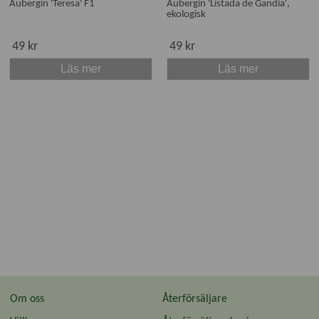
Aubergin 'Teresa' F1
Aubergin 'Listada de Gandia',
ekologisk
49 kr
49 kr
Läs mer
Läs mer
Om oss
Återförsäljare