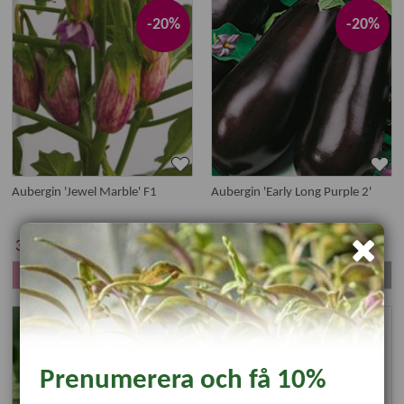
-20%
-20%
Aubergin 'Jewel Marble' F1
Aubergin 'Early Long Purple 2'
49 kr
35 kr
39.20
28 kr
KÖP
Läs mer
Prenumerera och få 10%