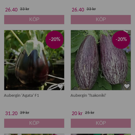
33 kr
33 kr
26.40
26.40
KÖP
KÖP
-20%
-20%
Aubergin 'Agata' F1
Aubergin 'Tsakoniki'
39 kr
25 kr
31.20
20 kr
KÖP
KÖP