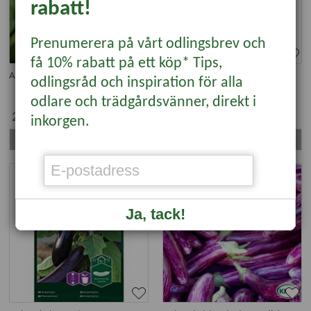
rabatt!
Prenumerera på vårt odlingsbrev och
få 10% rabatt på ett köp* Tips,
Aubergin 'Black Beauty'
Aubergin 'Moneymaker Nr.2' F1
odlingsråd och inspiration för alla
odlare och trädgårdsvänner, direkt i
25 kr
49 kr
inkorgen.
Läs mer
Läs mer
Ja, tack!