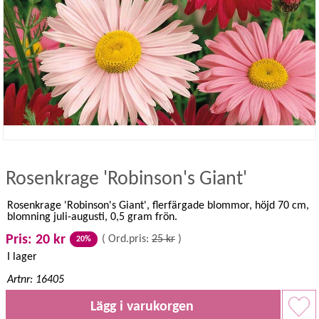
Rosenkrage 'Robinson's Giant'
Rosenkrage 'Robinson's Giant', flerfärgade blommor, höjd 70 cm,
blomning juli-augusti, 0,5 gram frön.
Pris: 20 kr
(
Ord.pris:
25 kr
)
20%
I lager
Artnr: 16405
Lägg i varukorgen