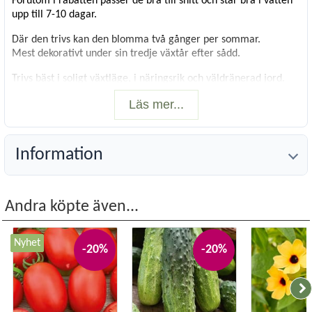
Förutom i rabatten passer de bra till snitt och står bra i vatten
upp till 7-10 dagar.
Där den trivs kan den blomma två gånger per sommar.
Mest dekorativt under sin tredje växtår efter sådd.
Trivs bäst i soligt växtläge, i näringsrik och väldränerad jord.
Läs mer...
Vintertäckes i utsatta lägen.
Höjd
: 70 cm
Blomning
: Juli till augusti
Information
Antal frön
: 0,5 gram
Andra köpte även...
Nyhet
-20%
-20%