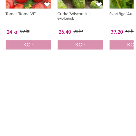
Tomat 'Roma VF'
Gurka 'Wisconsin',
Svartöga 'Aure
ekologisk
30 kr
33 kr
49 kr
24 kr
26.40
39.20
KÖP
KÖP
KÖ