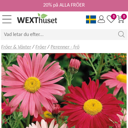
20% på ALLA FRÖER
0
0
Fröer & Växter
/
Fröer
/
Perenner - frö