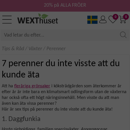
20% på ALLA FRÖER
0
0
Tips & Råd
/
Växter
/
Perenner
7 perenner du inte visste att du
kunde äta
Att ha
fleråriga grönsaker
i köksträdgården som återkommer år
efter år är inte bara en klimatsmart odlingsform utan de växterna
har också ofta ett högt näringsinnehåll. Men visste du att man
även kan äta vissa perenner?
Här är sex tips på perenner du inte visste att du kunde äta!
1. Daggfunkia
Hosta sieboldiana
, familjen sparrisväxter,
Asparagaceae
.