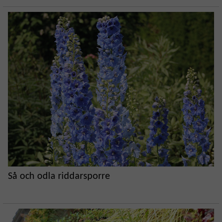
Så och odla riddarsporre