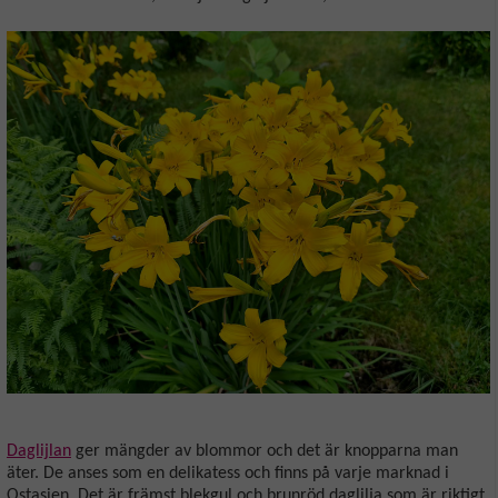
Daglijlan
ger mängder av blommor och det är knopparna man
äter. De anses som en delikatess och finns på varje marknad i
Ostasien. Det är främst blekgul och brunröd daglilja som är riktigt