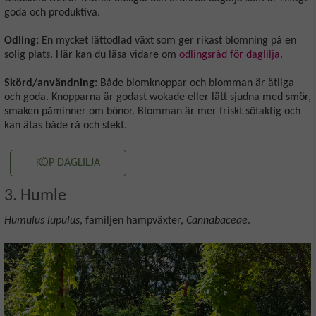
goda och produktiva.
Odling:
En mycket lättodlad växt som ger rikast blomning på en
solig plats. Här kan du läsa vidare om
odlingsråd för daglilja
.
Skörd/användning:
Både blomknoppar och blomman är ätliga
och goda. Knopparna är godast wokade eller lätt sjudna med smör,
smaken påminner om bönor. Blomman är mer friskt sötaktig och
kan ätas både rå och stekt.
KÖP DAGLILJA
3. Humle
Humulus lupulus
, familjen hampväxter,
Cannabaceae
.