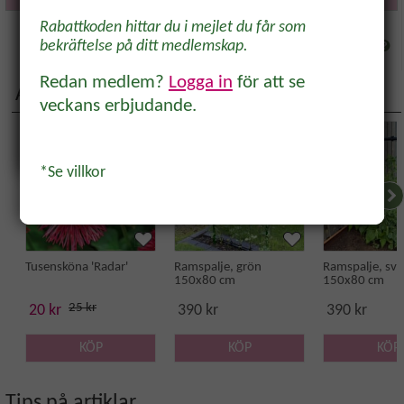
odlare och trädgårdsvänner, direkt i
Rabattkoden hittar du i mejlet du får som
inkorgen.
bekräftelse på ditt medlemskap.
Info
Redan medlem?
Logga in
för att se
Aktuella produkter
veckans erbjudande.
-20%
Ja, tack!
*Se villkor
Tusensköna 'Radar'
Ramspalje, grön
Ramspalje, sva
150x80 cm
150x80 cm
25 kr
20 kr
390 kr
390 kr
KÖP
KÖP
KÖP
Tips på artiklar