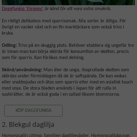
Daggfunkia 'Elegans'
är känd för att vara extra smakrik.
En riktigt delikatess med sparrissmak. Alla sorter är ätliga. För
övrigt en vacker växt och en fin marktäckare som också trivs i
kruka.
Odling:
Trivs på en skuggig plats. Behöver etablera sig ungefär tre
år innan man kan börja skörda för konsumtion av skotten, precis
som för sparris. Kan förökas med delning.
Skörd/användning:
Man äter de unga, ihoprullade skotten som
skördas under förmiddagen då de är saftspända. De kan wokas
eller snabbsjudas och ätas som sparris eller med en asiatisk touch
med soya. De stora bladen används i Japan för att rulla in
sushirätter, de är också goda i en sallad liksom blommorna.
KÖP DAGGFUNKIA
2. Blekgul daglilja
Hemerocallis citrina
, familjen dagliljeväxter,
Hemerocallidaceae
.