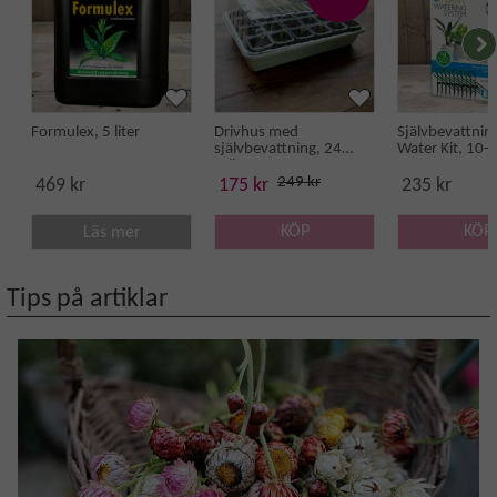
Formulex, 5 liter
Drivhus med
Självbevattnin
självbevattning, 24
Water Kit, 10-
celler
249 kr
469 kr
175 kr
235 kr
KÖP
KÖP
Läs mer
Tips på artiklar