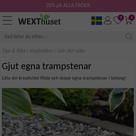
20% på ALLA FRÖER
0
0
Tips & Råd
/
Inspiration
/
Gör det själv
Gjut egna trampstenar
Låta din kreativitet flöda och skapa egna trampstenar i betong!