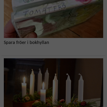
Spara fröer i bokhyllan