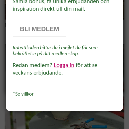
rabatt!
Samla bonus, få unika erbjudanden och
inspiration direkt till din mail.
Prenumerera på vårt odlingsbrev och
få 10% rabatt på ett köp* Tips,
Finaste, enklaste, snabbaste kransen
BLI MEDLEM
odlingsråd och inspiration för alla
odlare och trädgårdsvänner, direkt i
Rabattkoden hittar du i mejlet du får som
inkorgen.
bekräftelse på ditt medlemskap.
Redan medlem?
Logga in
för att se
veckans erbjudande.
Ja, tack!
*Se villkor