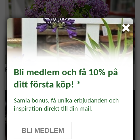
Få syrener att hålla länge i vas
Bli medlem och få 10% på
ditt första köp! *
Prenumerera och få 10%
rabatt!
Samla bonus, få unika erbjudanden och
inspiration direkt till din mail.
Prenumerera på vårt odlingsbrev och
få 10% rabatt på ett köp* Tips,
BLI MEDLEM
odlingsråd och inspiration för alla