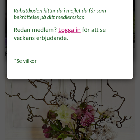
odlare och trädgårdsvänner, direkt i
Rabattkoden hittar du i mejlet du får som
inkorgen.
bekräftelse på ditt medlemskap.
Redan medlem?
Logga in
för att se
veckans erbjudande.
Ja, tack!
Förnya vasen - inspiration och tips
*Se villkor