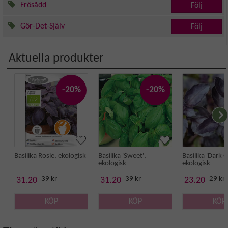
Frösådd
Följ
Gör-Det-Själv
Följ
Aktuella produkter
-20%
-20%
Basilika Rosie, ekologisk
Basilika 'Sweet',
Basilika 'Dark O
ekologisk
ekologisk
39 kr
39 kr
29 kr
31.20
31.20
23.20
KÖP
KÖP
KÖP