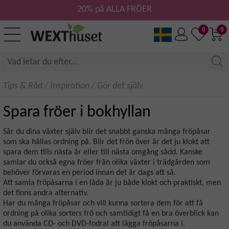
20% på ALLA FRÖER
0
0
Tips & Råd
/
Inspiration
/
Gör det själv
Spara fröer i bokhyllan
Sår du dina växter själv blir det snabbt ganska många fröpåsar
som ska hållas ordning på. Blir det frön över är det ju klokt att
spara dem tills nästa år eller till nästa omgång sådd. Kanske
samlar du också egna fröer från olika växter i trädgården som
behöver förvaras en period innan det är dags att så.
Att samla fröpåsarna i en låda är ju både klokt och praktiskt, men
det finns andra alternativ.
Har du många fröpåsar och vill kunna sortera dem för att få
ordning på olika sorters frö och samtidigt få en bra överblick kan
du använda CD- och DVD-fodral att lägga fröpåsarna i.