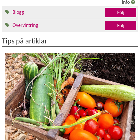
Info
Blogg
Följ
Övervintring
Följ
Tips på artiklar