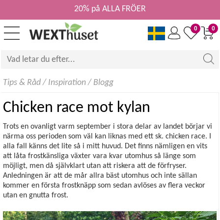
20% på ALLA FRÖER
0
0
Tips & Råd
/
Inspiration
/
Blogg
Chicken race mot kylan
Trots en ovanligt varm september i stora delar av landet börjar vi
närma oss perioden som väl kan liknas med ett sk. chicken race. I
alla fall känns det lite så i mitt huvud. Det finns nämligen en vits
att låta frostkänsliga växter vara kvar utomhus så länge som
möjligt, men då självklart utan att riskera att de förfryser.
Anledningen är att de mår allra bäst utomhus och inte sällan
kommer en första frostknäpp som sedan avlöses av flera veckor
utan en gnutta frost.