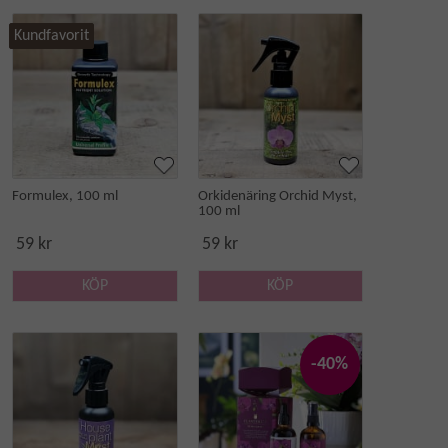
Kundfavorit
Formulex, 100 ml
Orkidenäring Orchid Myst,
100 ml
59 kr
59 kr
KÖP
KÖP
-40%