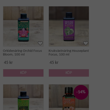
Orkidenäring Orchid Focus
Krukväxtnäring Houseplant
Bloom, 100 ml
Focus, 100 ml
45 kr
45 kr
KÖP
KÖP
-14%