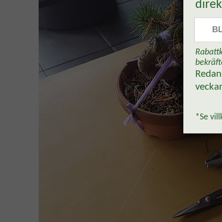
direk
B
Rabattk
bekräft
Reda
vecka
*Se vill