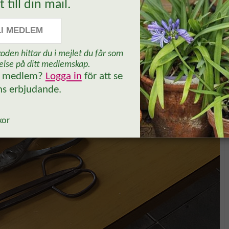
t till din mail.
LI MEDLEM
oden hittar du i mejlet du får som
else på ditt medlemskap.
n medlem?
Logga in
för att se
Ja, tack!
ns erbjudande.
kor