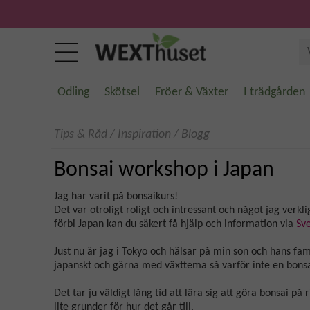
Odling
Skötsel
Fröer & Växter
I trädgården
Tips & Råd
/
Inspiration
/
Blogg
Bonsai workshop i Japan
Jag har varit på bonsaikurs!
Det var otroligt roligt och intressant och något jag ve
förbi Japan kan du säkert få hjälp och information via
Sv
Just nu är jag i Tokyo och hälsar på min son och hans famil
japanskt och gärna med växttema så varför inte en bons
Det tar ju väldigt lång tid att lära sig att göra bonsai på 
lite grunder för hur det går till.