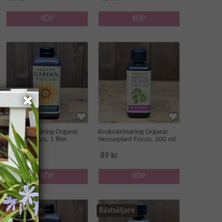
KÖP
KÖP
Trädgårdsnäring Organic
Krukväxtnäring Organic
Garden Focus, 1 liter
Houseplant Focus, 300 ml
169 kr
89 kr
KÖP
KÖP
Bästsäljare
Bästsäljare