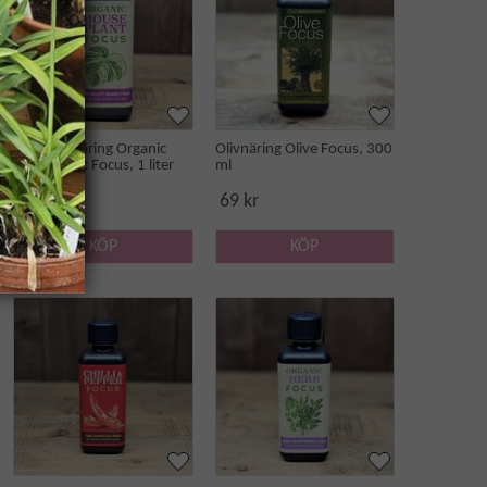
Krukväxtnäring Organic
Olivnäring Olive Focus, 300
Houseplant Focus, 1 liter
ml
169 kr
69 kr
KÖP
KÖP