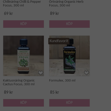
Chilinäring Chilli & Pepper
Örtnäring Organic Herb
Focus, 300 ml
Focus, 300 ml
69 kr
89 kr
KÖP
KÖP
Kundfavorit
Kaktusnäring Organic
Formulex, 300 ml
Cactus Focus, 300 ml
89 kr
85 kr
KÖP
KÖP