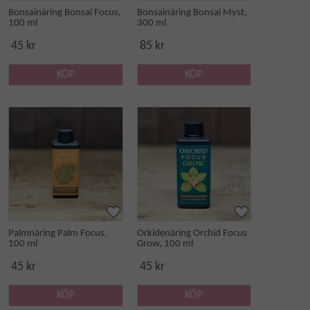
Bonsainäring Bonsai Focus,
Bonsainäring Bonsai Myst,
100 ml
300 ml
45 kr
85 kr
KÖP
KÖP
Palmnäring Palm Focus,
Orkidenäring Orchid Focus
100 ml
Grow, 100 ml
45 kr
45 kr
KÖP
KÖP