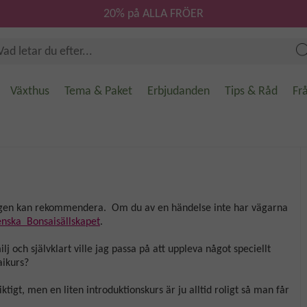
20% på ALLA FRÖER
Växthus
Tema & Paket
Erbjudanden
Tips & Råd
Fr
rkligen kan rekommendera. Om du av en händelse inte har vägarna
enska Bonsaisällskapet
.
j och självklart ville jag passa på att uppleva något speciellt
aikurs?
riktigt, men en liten introduktionskurs är ju alltid roligt så man får